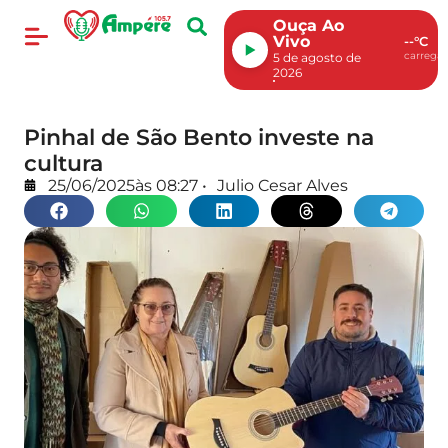
Ouça Ao
Vivo
--°C
carregan
5 de agosto de
2026
Pinhal de São Bento investe na
cultura
25/06/2025
às
08:27
•
Julio Cesar Alves