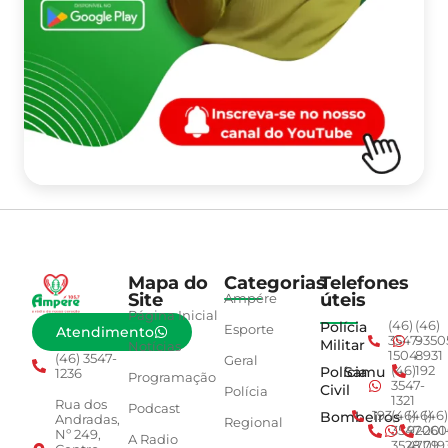
Mapa do
Categorias
Telefones
Site
úteis
Ampére
Página Inicial
Polícia
(46)
(46)
Esporte
Atendimento
3547-
9350
Militar
Notícias
1504
8931
(46) 3547-
Geral
Polícia
Samu
(46)
192
1236
Programação
3547-
Civil
Polícia
1321
Rua dos
Podcast
Bombeiros
193
(46)
(46)
(46)
Andradas,
Regional
3547-
92001
260
Nº 249,
A Radio
3528
4779
019