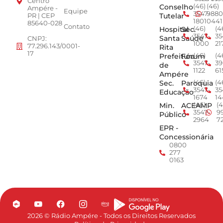
Centro
Conselho
(46)
(46)
Ampére -
Equipe
3547-
9880
Tutelar
PR | CEP
1801
0441
85640-028
Contato
Hospital
Sec.
(46)
(4
3547-
35
Santa
Saúde
CNPJ:
1000
21
77.296.143/0001-
Rita
17
Prefeitura
Fórum
(46)
(4
3547-
39
de
1122
61
Ampére
Sec.
Paroquia
(46)
(4
3547-
35
Educação
1674
14
Min.
ACEAMP
(46)
(4
3547-
9
Público
2964
7
EPR -
Concessionária
0800
277
0163
2026 © Rádio Ampére - Todos os Direitos Reservados