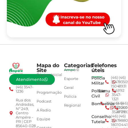
Mapa do
Categorias
Telefones
Site
úteis
Ampére
Página Inicial
Polícia
(46)
(46)
Esporte
Atendimento
3547-
9350
Militar
Notícias
1504
8931
(46) 3547-
Geral
Polícia
Samu
(46)
192
1236
Programação
3547-
Civil
Polícia
1321
Rua dos
Podcast
Bombeiros
193
(46)
(46)
(46)
Andradas,
Regional
3547-
92001
260
Nº 249,
A Radio
3528
4779
019
Centro
Conselho
(46)
(46)
Ampére -
Equipe
3547-
9880
Tutelar
PR | CEP
1801
0441
85640-028
Contato