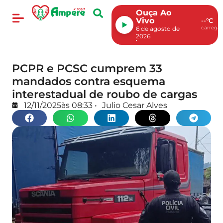
Ouça Ao
Vivo
--°C
carregan
6 de agosto de
2026
PCPR e PCSC cumprem 33
mandados contra esquema
interestadual de roubo de cargas
12/11/2025
às
08:33
•
Julio Cesar Alves