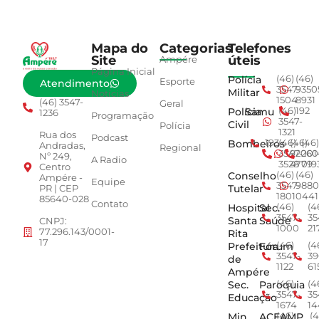
Mapa do
Categorias
Telefones
Site
úteis
Ampére
Página Inicial
Polícia
(46)
(46)
Esporte
Atendimento
3547-
9350
Militar
Notícias
1504
8931
(46) 3547-
Geral
Polícia
Samu
(46)
192
1236
Programação
3547-
Civil
Polícia
1321
Rua dos
Podcast
Bombeiros
193
(46)
(46)
(46)
Andradas,
Regional
3547-
92001
260
Nº 249,
A Radio
3528
4779
019
Centro
Conselho
(46)
(46)
Ampére -
Equipe
3547-
9880
Tutelar
PR | CEP
1801
0441
85640-028
Contato
Hospital
Sec.
(46)
(4
3547-
35
Santa
Saúde
CNPJ:
1000
21
77.296.143/0001-
Rita
17
Prefeitura
Fórum
(46)
(4
3547-
39
de
1122
61
Ampére
Sec.
Paroquia
(46)
(4
3547-
35
Educação
1674
14
Min.
ACEAMP
(46)
(4