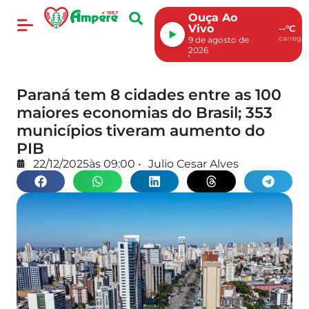
Ouça Ao
Vivo
--°C
carregan
9 de agosto de
2026
Paraná tem 8 cidades entre as 100
maiores economias do Brasil; 353
municípios tiveram aumento do
PIB
22/12/2025
às
09:00
•
Julio Cesar Alves