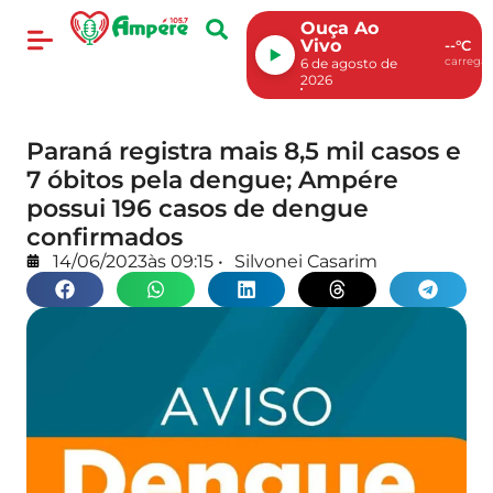
Ouça Ao
Vivo
--°C
carregan
6 de agosto de
2026
Paraná registra mais 8,5 mil casos e
7 óbitos pela dengue; Ampére
possui 196 casos de dengue
confirmados
14/06/2023
às
09:15
•
Silvonei Casarim