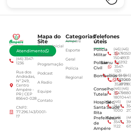
Mapa do
Categorias
Telefones
Site
úteis
Ampére
Página Inicial
Polícia
(46)
(46)
Esporte
Atendimento
3547-
9350
Militar
Notícias
1504
8931
(46) 3547-
Geral
Polícia
Samu
(46)
192
1236
Programação
3547-
Civil
Polícia
1321
Rua dos
Podcast
Bombeiros
193
(46)
(46)
(46)
Andradas,
Regional
3547-
92001
260
Nº 249,
A Radio
3528
4779
019
Centro
Conselho
(46)
(46)
Ampére -
Equipe
3547-
9880
Tutelar
PR | CEP
1801
0441
85640-028
Contato
Hospital
Sec.
(46)
(4
3547-
35
Santa
Saúde
CNPJ:
1000
21
77.296.143/0001-
Rita
17
Prefeitura
Fórum
(46)
(4
3547-
39
de
1122
61
Ampére