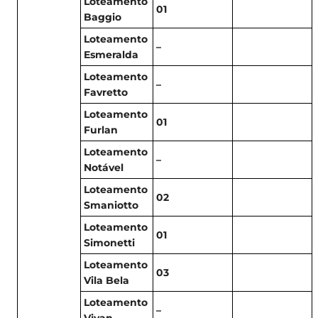
Loteamento
01
Baggio
Loteamento
–
Esmeralda
Loteamento
–
Favretto
Loteamento
01
Furlan
Loteamento
–
Notável
Loteamento
02
Smaniotto
Loteamento
01
Simonetti
Loteamento
03
Vila Bela
Loteamento
–