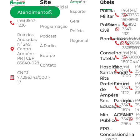
Site
úteis
Ampére
Página Inicial
Polícia
(46)
(46)
Esporte
Atendimento
3547-
9350
Militar
Notícias
1504
8931
(46) 3547-
Geral
Polícia
Samu
(46)
192
1236
Programação
3547-
Civil
Polícia
1321
Rua dos
Podcast
Bombeiros
193
(46)
(46)
(46)
Andradas,
Regional
3547-
92001
260
Nº 249,
A Radio
3528
4779
019
Centro
Conselho
(46)
(46)
Ampére -
Equipe
3547-
9880
Tutelar
PR | CEP
1801
0441
85640-028
Contato
Hospital
Sec.
(46)
(4
3547-
35
Santa
Saúde
CNPJ:
1000
21
77.296.143/0001-
Rita
17
Prefeitura
Fórum
(46)
(4
3547-
39
de
1122
61
Ampére
Sec.
Paroquia
(46)
(4
3547-
35
Educação
1674
14
Min.
ACEAMP
(46)
(4
3547-
9
Público
2964
7
EPR -
Concessionária
0800