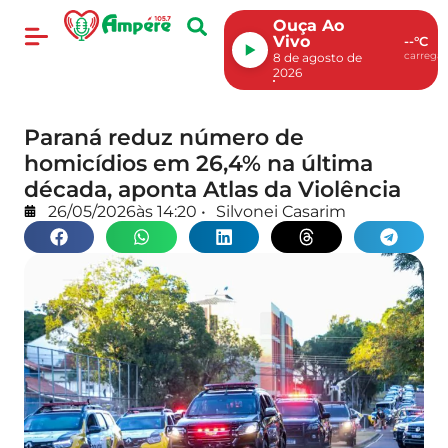
Ouça Ao
Vivo
--°C
carregan
8 de agosto de
2026
Paraná reduz número de
homicídios em 26,4% na última
década, aponta Atlas da Violência
26/05/2026
às
14:20
•
Silvonei Casarim