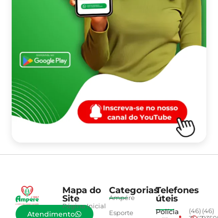
Mapa do
Categorias
Telefones
Site
úteis
Ampére
Página Inicial
Polícia
(46)
(46)
Esporte
Atendimento