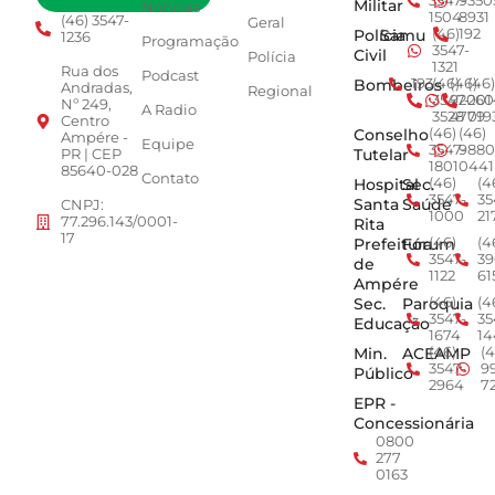
3547-
9350
Militar
Notícias
1504
8931
(46) 3547-
Geral
Polícia
Samu
(46)
192
1236
Programação
3547-
Civil
Polícia
1321
Rua dos
Podcast
Bombeiros
193
(46)
(46)
(46)
Andradas,
Regional
3547-
92001
260
Nº 249,
A Radio
3528
4779
019
Centro
Conselho
(46)
(46)
Ampére -
Equipe
3547-
9880
Tutelar
PR | CEP
1801
0441
85640-028
Contato
Hospital
Sec.
(46)
(4
3547-
35
Santa
Saúde
CNPJ:
1000
21
77.296.143/0001-
Rita
17
Prefeitura
Fórum
(46)
(4
3547-
39
de
1122
61
Ampére
Sec.
Paroquia
(46)
(4
3547-
35
Educação
1674
14
Min.
ACEAMP
(46)
(4
3547-
9
Público
2964
7
EPR -
Concessionária
0800
277
0163