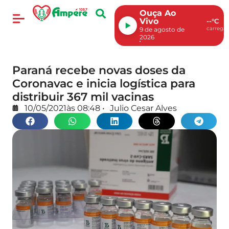
Ouça Ao
Vivo
--°C
carregan
9 de agosto de
2026
Paraná recebe novas doses da
Coronavac e inicia logística para
distribuir 367 mil vacinas
10/05/2021
às
08:48
•
Julio Cesar Alves