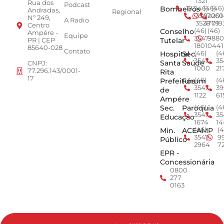
1321
Rua dos
Podcast
Bombeiros
193
(46)
(46)
(46)
Andradas,
Regional
3547-
92001
260
Nº 249,
A Radio
3528
4779
019
Centro
Conselho
(46)
(46)
Ampére -
Equipe
3547-
9880
Tutelar
PR | CEP
1801
0441
85640-028
Contato
Hospital
Sec.
(46)
(4
3547-
35
Santa
Saúde
CNPJ:
1000
21
77.296.143/0001-
Rita
17
Prefeitura
Fórum
(46)
(4
3547-
39
de
1122
61
Ampére
Sec.
Paroquia
(46)
(4
3547-
35
Educação
1674
14
Min.
ACEAMP
(46)
(4
3547-
9
Público
2964
7
EPR -
Concessionária
0800
277
0163