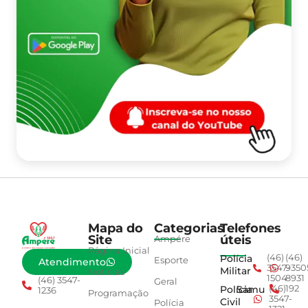
Mapa do
Categorias
Telefones
Site
úteis
Ampére
Página Inicial
Polícia
(46)
(46)
Esporte
Atendimento
3547-
9350
Militar
Notícias
1504
8931
(46) 3547-
Geral
Polícia
Samu
(46)
192
1236
Programação
3547-
Civil
Polícia