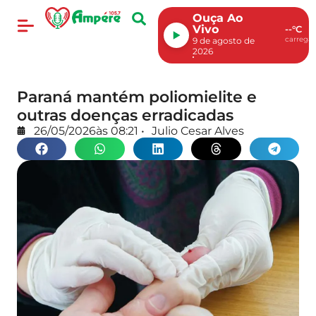
Ouça Ao
Vivo
--°C
carregan
9 de agosto de
2026
Paraná mantém poliomielite e
outras doenças erradicadas
26/05/2026
às
08:21
•
Julio Cesar Alves