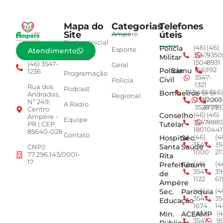
Mapa do
Categorias
Telefones
Site
úteis
Ampére
Página Inicial
Polícia
(46)
(46)
Esporte
Atendimento
3547-
9350
Militar
Notícias
1504
8931
(46) 3547-
Geral
Polícia
Samu
(46)
192
1236
Programação
3547-
Civil
Polícia
1321
Rua dos
Podcast
Bombeiros
193
(46)
(46)
(46)
Andradas,
Regional
3547-
92001
260
Nº 249,
A Radio
3528
4779
019
Centro
Conselho
(46)
(46)
Ampére -
Equipe
3547-
9880
Tutelar
PR | CEP
1801
0441
85640-028
Contato
Hospital
Sec.
(46)
(4
3547-
35
Santa
Saúde
CNPJ:
1000
21
77.296.143/0001-
Rita
17
Prefeitura
Fórum
(46)
(4
3547-
39
de
1122
61
Ampére
Sec.
Paroquia
(46)
(4
3547-
35
Educação
1674
14
Min.
ACEAMP
(46)
(4
3547-
9