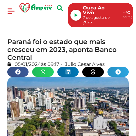
Ouça Ao
Vivo
--°C
carregan
7 de agosto de
2026
Paraná foi o estado que mais
cresceu em 2023, aponta Banco
Central
05/01/2024
às
09:17
•
Julio Cesar Alves