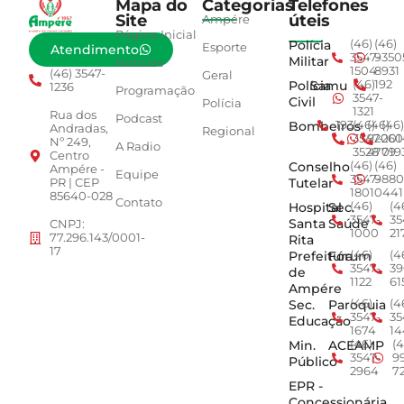
Mapa do
Categorias
Telefones
Site
úteis
Ampére
Página Inicial
Polícia
(46)
(46)
Esporte
Atendimento
3547-
9350
Militar
Notícias
1504
8931
(46) 3547-
Geral
Polícia
Samu
(46)
192
1236
Programação
3547-
Civil
Polícia
1321
Rua dos
Podcast
Bombeiros
193
(46)
(46)
(46)
Andradas,
Regional
3547-
92001
260
Nº 249,
A Radio
3528
4779
019
Centro
Conselho
(46)
(46)
Ampére -
Equipe
3547-
9880
Tutelar
PR | CEP
1801
0441
85640-028
Contato
Hospital
Sec.
(46)
(4
3547-
35
Santa
Saúde
CNPJ:
1000
21
77.296.143/0001-
Rita
17
Prefeitura
Fórum
(46)
(4
3547-
39
de
1122
61
Ampére
Sec.
Paroquia
(46)
(4
3547-
35
Educação
1674
14
Min.
ACEAMP
(46)
(4
3547-
9
Público
2964
7
EPR -
Concessionária