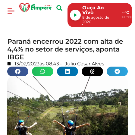
Ouça Ao
Vivo
--°C
carregan
8 de agosto de
2026
Paraná encerrou 2022 com alta de
4,4% no setor de serviços, aponta
IBGE
13/02/2023
às
08:43
•
Julio Cesar Alves