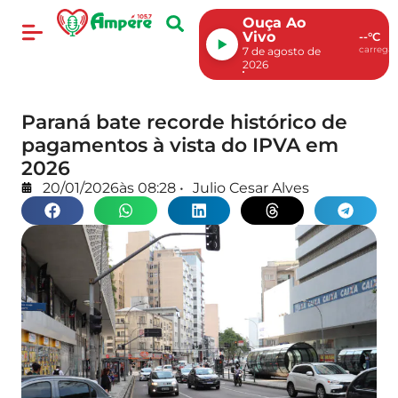
Ouça Ao
Vivo
--°C
carregan
7 de agosto de
2026
Paraná bate recorde histórico de
pagamentos à vista do IPVA em
2026
20/01/2026
às
08:28
•
Julio Cesar Alves