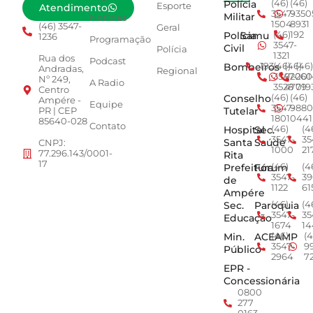
Polícia
(46)
(46)
Esporte
Atendimento
3547-
9350
Militar
Notícias
1504
8931
(46) 3547-
Geral
Polícia
Samu
(46)
192
1236
Programação
3547-
Civil
Polícia
1321
Rua dos
Podcast
Bombeiros
193
(46)
(46)
(46)
Andradas,
Regional
3547-
92001
260
Nº 249,
A Radio
3528
4779
019
Centro
Conselho
(46)
(46)
Ampére -
Equipe
3547-
9880
Tutelar
PR | CEP
1801
0441
85640-028
Contato
Hospital
Sec.
(46)
(4
3547-
35
Santa
Saúde
CNPJ:
1000
21
77.296.143/0001-
Rita
17
Prefeitura
Fórum
(46)
(4
3547-
39
de
1122
61
Ampére
Sec.
Paroquia
(46)
(4
3547-
35
Educação
1674
14
Min.
ACEAMP
(46)
(4
3547-
9
Público
2964
7
EPR -
Concessionária
0800
277