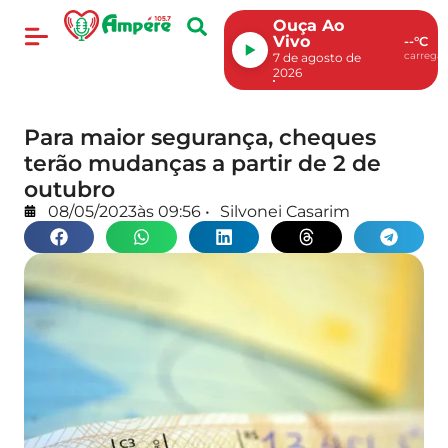
Ouça Ao
Vivo
--°C
carregan
7 de agosto de
2026
Para maior segurança, cheques
terão mudanças a partir de 2 de
outubro
08/05/2023
às
09:56
•
Silvonei Casarim