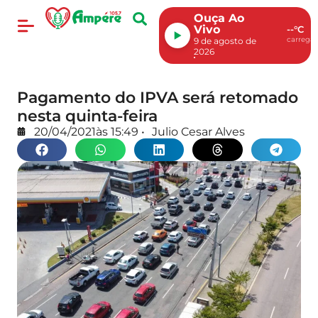
Ouça Ao
Vivo
--°C
carregan
9 de agosto de
2026
Pagamento do IPVA será retomado
nesta quinta-feira
20/04/2021
às
15:49
•
Julio Cesar Alves