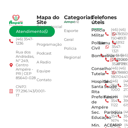
Mapa do
Categorias
Telefones
Site
úteis
Ampére
Página Inicial
Polícia
(46)
(46)
Esporte
Atendimento
3547-
9350
Militar
Notícias
1504
8931
(46) 3547-
Geral
Polícia
Samu
(46)
192
1236
Programação
3547-
Civil
Polícia
1321
Rua dos
Podcast
Bombeiros
193
(46)
(46)
(46)
Andradas,
Regional
3547-
92001
260
Nº 249,
A Radio
3528
4779
019
Centro
Conselho
(46)
(46)
Ampére -
Equipe
3547-
9880
Tutelar
PR | CEP
1801
0441
85640-028
Contato
Hospital
Sec.
(46)
(4
3547-
35
Santa
Saúde
CNPJ:
1000
21
77.296.143/0001-
Rita
17
Prefeitura
Fórum
(46)
(4
3547-
39
de
1122
61
Ampére
Sec.
Paroquia
(46)
(4
3547-
35
Educação
1674
14
Min.
ACEAMP
(46)
(4