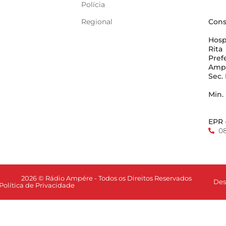
Polícia
Regional
Cons
Hosp
Rita
Pref
Amp
Sec.
Min.
EPR 
0
2026 © Rádio Ampére - Todos os Direitos Reservados
Des
Política de Privacidade