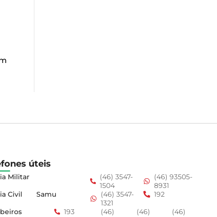
u
em
efones úteis
ia Militar
(46) 3547-
(46) 93505-
1504
8931
ia Civil
Samu
(46) 3547-
192
1321
beiros
193
(46)
(46)
(46)