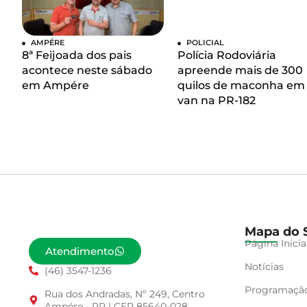
AMPÉRE
POLICIAL
8ª Feijoada dos pais
Polícia Rodoviária
acontece neste sábado
apreende mais de 300
em Ampére
quilos de maconha em
van na PR-182
Mapa do S
Página Inicia
Atendimento
Notícias
(46) 3547-1236
Programaçã
Rua dos Andradas, Nº 249, Centro
Ampére - PR | CEP 85640-028