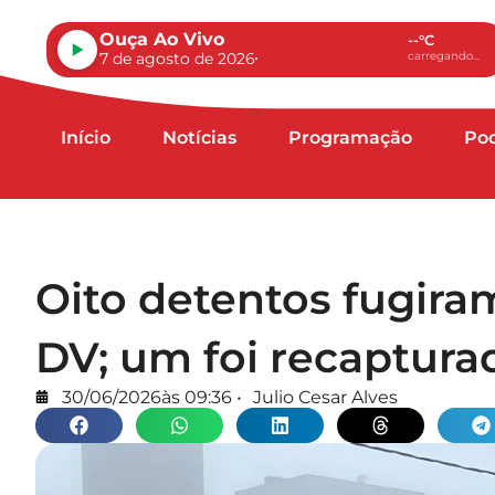
Ouça Ao Vivo
--°C
7 de agosto de 2026
carregando...
Início
Notícias
Programação
Po
Oito detentos fugira
DV; um foi recaptura
30/06/2026
às
09:36
•
Julio Cesar Alves