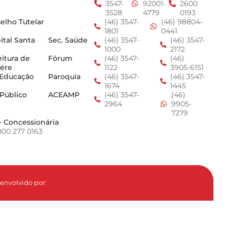
3547-
92001-
2600
3528
4779
0193
elho Tutelar
(46) 3547-
(46) 98804-
1801
0441
ital Santa
Sec. Saúde
(46) 3547-
(46) 3547-
1000
2172
eitura de
Fórum
(46) 3547-
(46)
ére
1122
3905-6151
 Educação
Paroquia
(46) 3547-
(46) 3547-
1674
1445
 Público
ACEAMP
(46) 3547-
(46)
2964
9905-
7279
- Concessionária
800 277 0163
envolvido por: