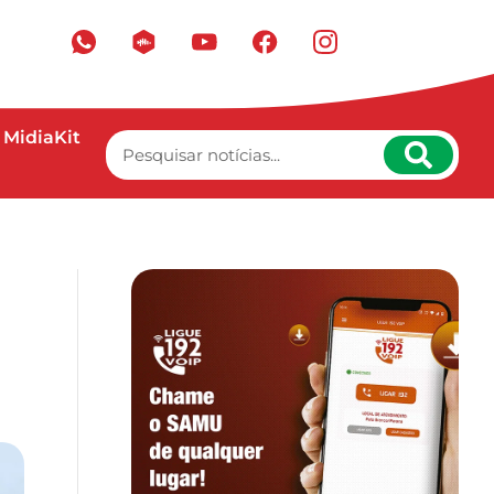
MidiaKit