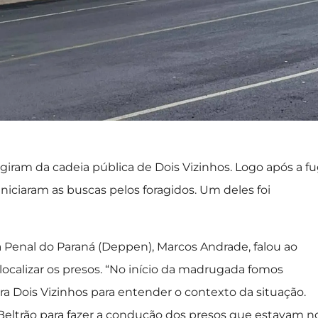
giram da cadeia pública de Dois Vizinhos. Logo após a fu
ar iniciaram as buscas pelos foragidos. Um deles foi
 Penal do Paraná (Deppen), Marcos Andrade, falou ao
 localizar os presos. “No início da madrugada fomos
a Dois Vizinhos para entender o contexto da situação.
Beltrão para fazer a condução dos presos que estavam n