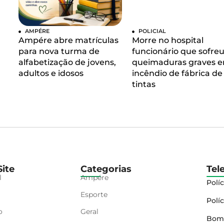
AMPÉRE
POLICIAL
Ampére abre matrículas
Morre no hospital
para nova turma de
funcionário que sofre
alfabetização de jovens,
queimaduras graves 
adultos e idosos
incêndio de fábrica de
tintas
ite
Categorias
Tel
l
Ampére
Políc
Esporte
Políc
o
Geral
Bom