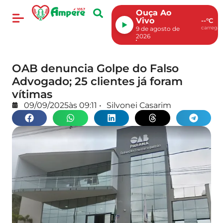
Ouça Ao
Vivo
--°C
carregan
9 de agosto de
2026
OAB denuncia Golpe do Falso
Advogado; 25 clientes já foram
vítimas
09/09/2025
às
09:11
•
Silvonei Casarim