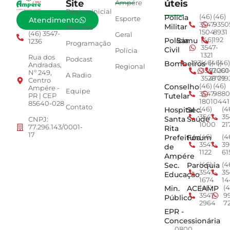
Site
úteis
Ampére
Página Inicial
Polícia
(46)
(46)
Esporte
Atendimento
3547-
9350
Militar
Notícias
1504
8931
(46) 3547-
Geral
Polícia
Samu
(46)
192
1236
Programação
3547-
Civil
Polícia
1321
Rua dos
Podcast
Bombeiros
193
(46)
(46)
(46)
Andradas,
Regional
3547-
92001
260
Nº 249,
A Radio
3528
4779
019
Centro
Conselho
(46)
(46)
Ampére -
Equipe
3547-
9880
Tutelar
PR | CEP
1801
0441
85640-028
Contato
Hospital
Sec.
(46)
(4
3547-
35
Santa
Saúde
CNPJ:
1000
21
77.296.143/0001-
Rita
17
Prefeitura
Fórum
(46)
(4
3547-
39
de
1122
61
Ampére
Sec.
Paroquia
(46)
(4
3547-
35
Educação
1674
14
Min.
ACEAMP
(46)
(4
3547-
9
Público
2964
7
EPR -
Concessionária
0800