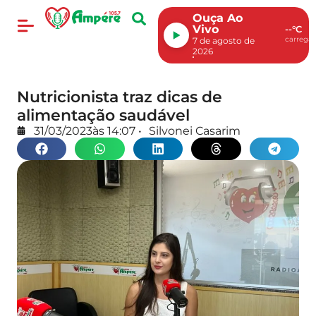
Ouça Ao
Vivo
--°C
carregan
7 de agosto de
2026
Nutricionista traz dicas de
alimentação saudável
31/03/2023
às
14:07
•
Silvonei Casarim