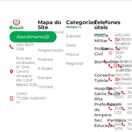
Mapa do
Categorias
Telefones
Site
úteis
Ampére
Página Inicial
Polícia
(46)
(46)
Esporte
Atendimento
3547-
9350
Militar
Notícias
1504
8931
(46) 3547-
Geral
Polícia
Samu
(46)
192
1236
Programação
3547-
Civil
Polícia
1321
Rua dos
Podcast
Bombeiros
193
(46)
(46)
(46)
Andradas,
Regional
3547-
92001
260
Nº 249,
A Radio
3528
4779
019
Centro
Conselho
(46)
(46)
Ampére -
Equipe
3547-
9880
Tutelar
PR | CEP
1801
0441
85640-028
Contato
Hospital
Sec.
(46)
(4
3547-
35
Santa
Saúde
CNPJ:
1000
21
77.296.143/0001-
Rita
17
Prefeitura
Fórum
(46)
(4
3547-
39
de
1122
61
Ampére
Sec.
Paroquia
(46)
(4
3547-
35
Educação
1674
14