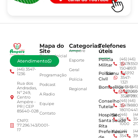
Mapa do
Categorias
Telefones
Site
úteis
Ampére
Página Inicial
Polícia
(46)
(46)
Esporte
Atendimento
3547-
9350
Militar
Notícias
1504
8931
(46) 3547-
Geral
Polícia
Samu
(46)
192
1236
Programação
3547-
Civil
Polícia
1321
Rua dos
Podcast
Bombeiros
193
(46)
(46)
(46)
Andradas,
Regional
3547-
92001
260
Nº 249,
A Radio
3528
4779
019
Centro
Conselho
(46)
(46)
Ampére -
Equipe
3547-
9880
Tutelar
PR | CEP
1801
0441
85640-028
Contato
Hospital
Sec.
(46)
(4
3547-
35
Santa
Saúde
CNPJ:
1000
21
77.296.143/0001-
Rita
17
Prefeitura
Fórum
(46)
(4
3547-
39
de