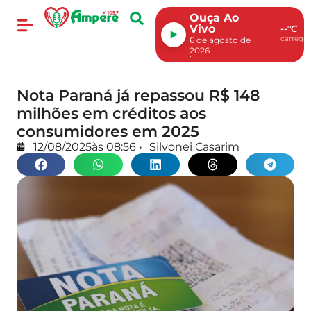
Ouça Ao
Vivo
--°C
carregan
6 de agosto de
2026
Nota Paraná já repassou R$ 148
milhões em créditos aos
consumidores em 2025
12/08/2025
às
08:56
•
Silvonei Casarim