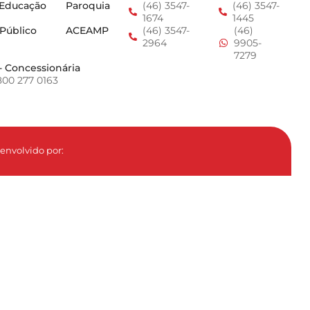
 Educação
Paroquia
(46) 3547-
(46) 3547-
1674
1445
 Público
ACEAMP
(46) 3547-
(46)
2964
9905-
7279
- Concessionária
800 277 0163
envolvido por: