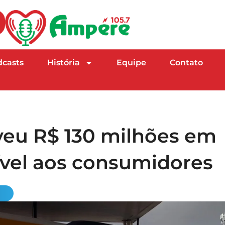
dcasts
História
Equipe
Contato
veu R$ 130 milhões em
ível aos consumidores