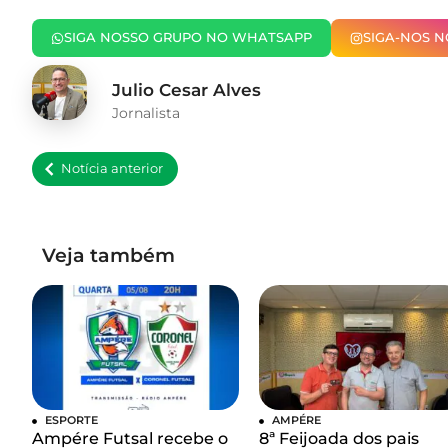
SIGA NOSSO GRUPO NO WHATSAPP
SIGA-NOS 
Julio Cesar Alves
Jornalista
Notícia anterior
Veja também
ESPORTE
AMPÉRE
Ampére Futsal recebe o
8ª Feijoada dos pais