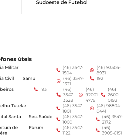
Sudoeste de Futebol
efones úteis
ia Militar
(46) 3547-
(46) 93505-
1504
8931
ia Civil
Samu
(46) 3547-
192
1321
beiros
193
(46)
(46)
(46)
3547-
92001-
2600
3528
4779
0193
elho Tutelar
(46) 3547-
(46) 98804-
1801
0441
ital Santa
Sec. Saúde
(46) 3547-
(46) 3547-
1000
2172
eitura de
Fórum
(46) 3547-
(46)
ére
1122
3905-6151