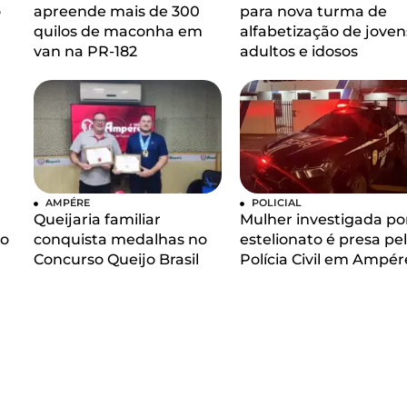
o
apreende mais de 300
para nova turma de
quilos de maconha em
alfabetização de joven
van na PR-182
adultos e idosos
AMPÉRE
POLICIAL
Queijaria familiar
Mulher investigada po
 o
conquista medalhas no
estelionato é presa pe
Concurso Queijo Brasil
Polícia Civil em Ampér