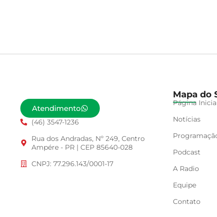
Mapa do S
Página Inicia
Atendimento
Notícias
(46) 3547-1236
Programaçã
Rua dos Andradas, Nº 249, Centro
Ampére - PR | CEP 85640-028
Podcast
CNPJ: 77.296.143/0001-17
A Radio
Equipe
Contato