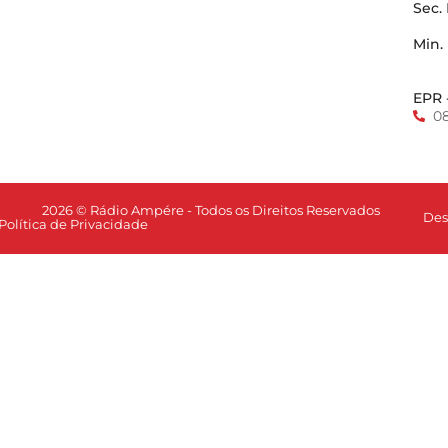
Sec.
Min.
EPR 
0
2026 © Rádio Ampére - Todos os Direitos Reservados
Des
Política de Privacidade