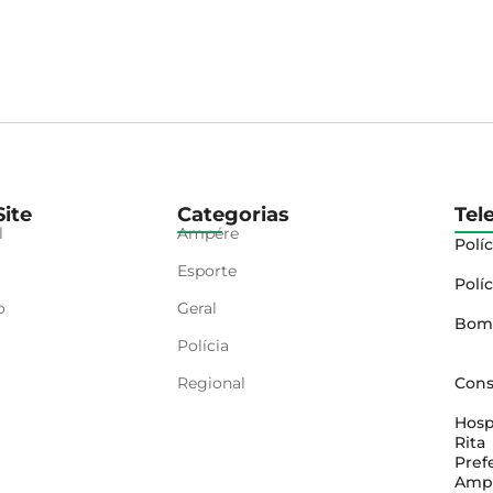
ite
Categorias
Tel
l
Ampére
Políc
Esporte
Políc
o
Geral
Bom
Polícia
Regional
Cons
Hosp
Rita
Pref
Amp