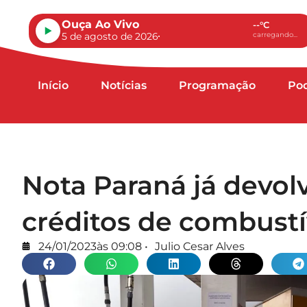
Ouça Ao Vivo
--°C
5 de agosto de 2026
carregando...
Início
Notícias
Programação
Po
Nota Paraná já devol
créditos de combust
24/01/2023
às
09:08
•
Julio Cesar Alves