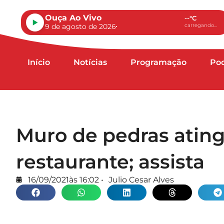
Ouça Ao Vivo
--°C
9 de agosto de 2026
carregando...
Início
Notícias
Programação
Po
Muro de pedras ating
restaurante; assista
16/09/2021
às
16:02
•
Julio Cesar Alves