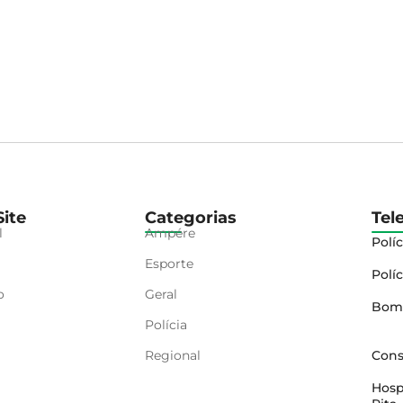
ite
Categorias
Tel
l
Ampére
Políc
Esporte
Políc
o
Geral
Bom
Polícia
Regional
Cons
Hosp