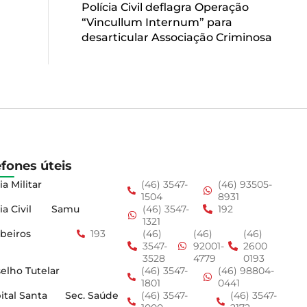
Polícia Civil deflagra Operação
“Vincullum Internum” para
desarticular Associação Criminosa
efones úteis
ia Militar
(46) 3547-
(46) 93505-
1504
8931
ia Civil
Samu
(46) 3547-
192
1321
beiros
193
(46)
(46)
(46)
3547-
92001-
2600
3528
4779
0193
elho Tutelar
(46) 3547-
(46) 98804-
1801
0441
ital Santa
Sec. Saúde
(46) 3547-
(46) 3547-