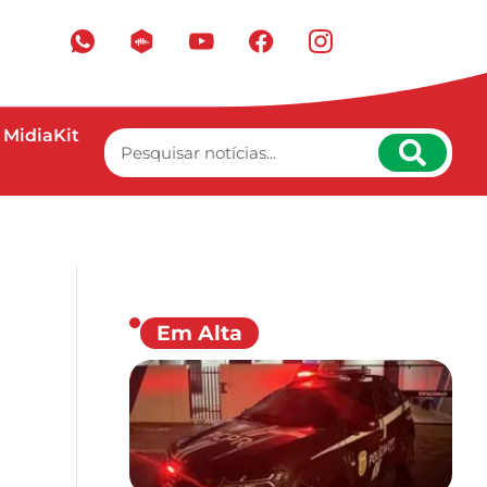
MidiaKit
Em Alta