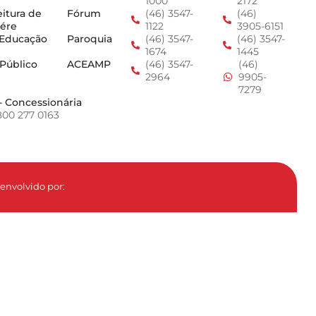
1000
2172
eitura de
Fórum
(46) 3547-
(46)
ére
1122
3905-6151
 Educação
Paroquia
(46) 3547-
(46) 3547-
1674
1445
 Público
ACEAMP
(46) 3547-
(46)
2964
9905-
7279
- Concessionária
800 277 0163
envolvido por: