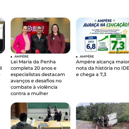
AMPÉRE
AMPÉRE
Lei Maria da Penha
Ampére alcança maio
l
completa 20 anos e
nota da história no ID
o
especialistas destacam
e chega a 7,3
avanços e desafios no
combate à violência
contra a mulher