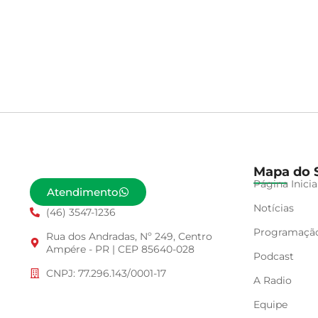
Mapa do S
Página Inicia
Atendimento
Notícias
(46) 3547-1236
Programaçã
Rua dos Andradas, Nº 249, Centro
Ampére - PR | CEP 85640-028
Podcast
CNPJ: 77.296.143/0001-17
A Radio
Equipe