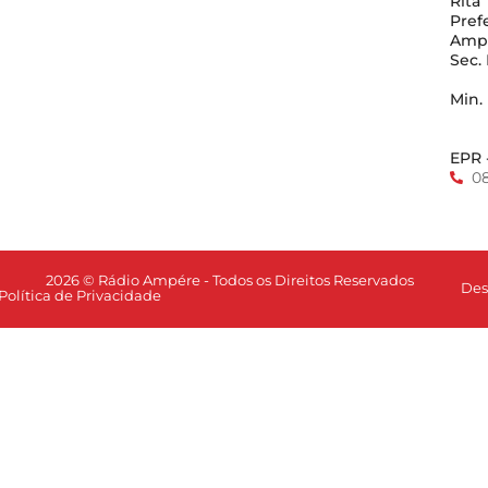
Rita
Pref
Amp
Sec.
Min.
EPR 
0
2026 © Rádio Ampére - Todos os Direitos Reservados
Des
Política de Privacidade