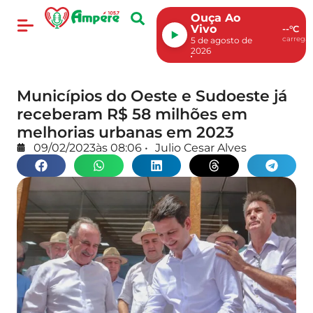
Ouça Ao
Vivo
--°C
carregan
5 de agosto de
2026
Municípios do Oeste e Sudoeste já
receberam R$ 58 milhões em
melhorias urbanas em 2023
09/02/2023
às
08:06
•
Julio Cesar Alves