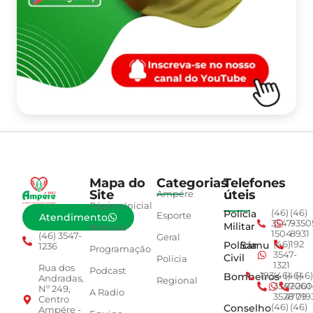
Mapa do
Categorias
Telefones
Site
úteis
Ampére
Página Inicial
Polícia
(46)
(46)
Esporte
Atendimento
3547-
9350
Militar
Notícias
1504
8931
(46) 3547-
Geral
Polícia
Samu
(46)
192
1236
Programação
3547-
Civil
Polícia
1321
Rua dos
Podcast
Bombeiros
193
(46)
(46)
(46)
Andradas,
Regional
3547-
92001
260
Nº 249,
A Radio
3528
4779
019
Centro
Conselho
(46)
(46)
Ampére -