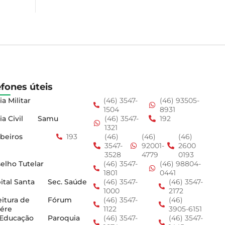
efones úteis
ia Militar
(46) 3547-
(46) 93505-
1504
8931
ia Civil
Samu
(46) 3547-
192
1321
beiros
193
(46)
(46)
(46)
3547-
92001-
2600
3528
4779
0193
elho Tutelar
(46) 3547-
(46) 98804-
1801
0441
ital Santa
Sec. Saúde
(46) 3547-
(46) 3547-
1000
2172
eitura de
Fórum
(46) 3547-
(46)
ére
1122
3905-6151
 Educação
Paroquia
(46) 3547-
(46) 3547-