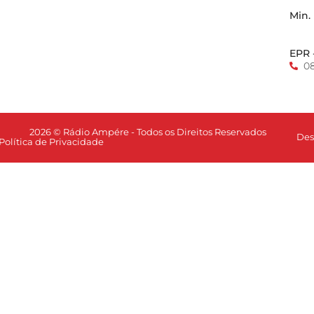
Min.
EPR 
0
2026 © Rádio Ampére - Todos os Direitos Reservados
Des
Política de Privacidade