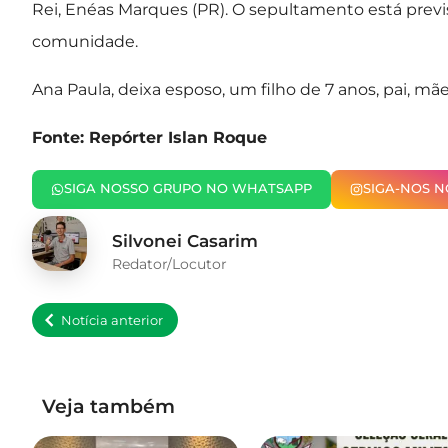
Rei, Enéas Marques (PR). O sepultamento está previst
comunidade.
Ana Paula, deixa esposo, um filho de 7 anos, pai, m
Fonte: Repórter Islan Roque
SIGA NOSSO GRUPO NO WHATSAPP
SIGA-NOS 
Silvonei Casarim
Redator/Locutor
Notícia anterior
Veja também