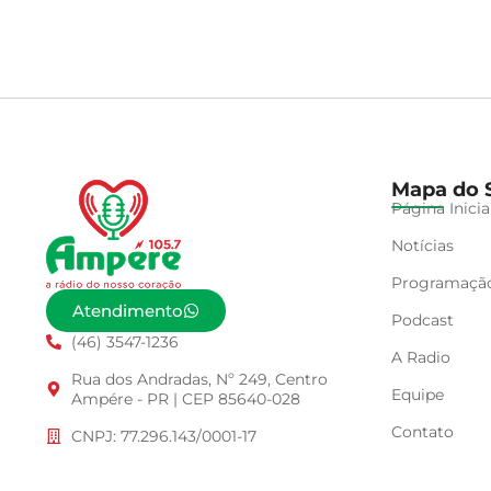
Mapa do S
Página Inicia
Notícias
Programaçã
Atendimento
Podcast
(46) 3547-1236
A Radio
Rua dos Andradas, Nº 249, Centro
Equipe
Ampére - PR | CEP 85640-028
Contato
CNPJ: 77.296.143/0001-17