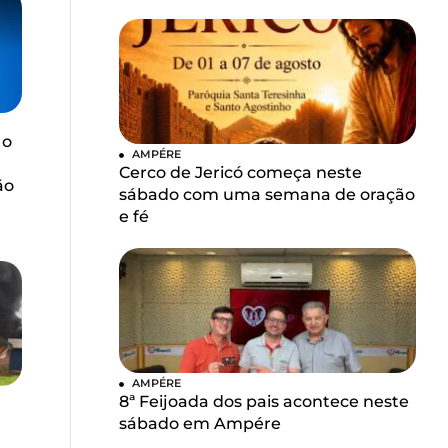
 o
AMPÉRE
Cerco de Jericó começa neste
ão
sábado com uma semana de oração
e fé
AMPÉRE
8ª Feijoada dos pais acontece neste
sábado em Ampére
u