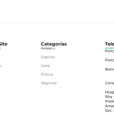
ite
Categorias
Tel
l
Ampére
Políc
Esporte
Políc
o
Geral
Bom
Polícia
Regional
Cons
Hosp
Rita
Pref
Amp
Sec.