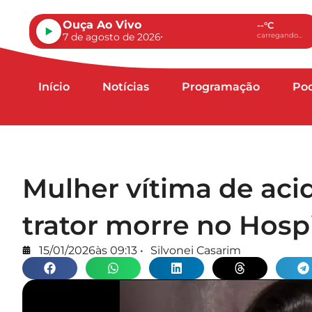
Ouça Ao Vivo
--°C
7 de agosto de 2026
carregando...
Início
Notícias
Programação
Po
Mulher vítima de aci
trator morre no Hosp
15/01/2026
às
09:13
•
Silvonei Casarim