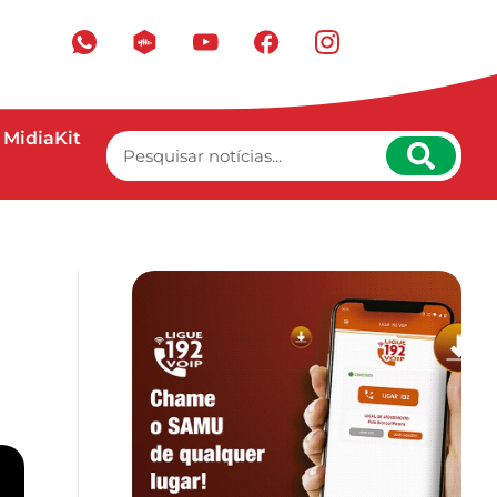
MidiaKit