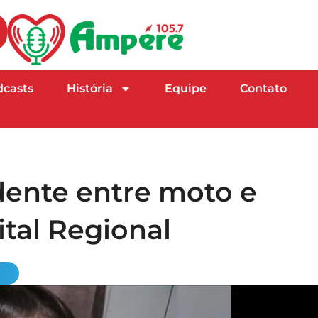
dcasts
História
Equipe
Contato
dente entre moto e
ital Regional