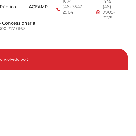
1674
1445
 Público
ACEAMP
(46) 3547-
(46)
2964
9905-
7279
- Concessionária
800 277 0163
envolvido por: