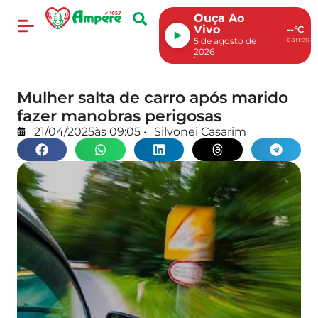
Ouça Ao
Vivo
--°C
carregan
5 de agosto de
2026
Mulher salta de carro após marido
fazer manobras perigosas
21/04/2025
às
09:05
•
Silvonei Casarim