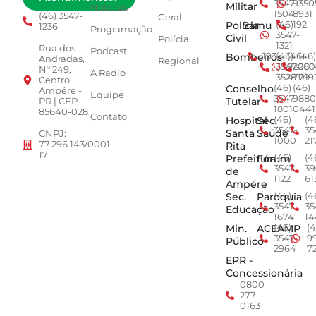
3547-
9350
Militar
Notícias
1504
8931
(46) 3547-
Geral
Polícia
Samu
(46)
192
1236
Programação
3547-
Civil
Polícia
1321
Rua dos
Podcast
Bombeiros
193
(46)
(46)
(46)
Andradas,
Regional
3547-
92001
260
Nº 249,
A Radio
3528
4779
019
Centro
Conselho
(46)
(46)
Ampére -
Equipe
3547-
9880
Tutelar
PR | CEP
1801
0441
85640-028
Contato
Hospital
Sec.
(46)
(4
3547-
35
Santa
Saúde
CNPJ:
1000
21
77.296.143/0001-
Rita
17
Prefeitura
Fórum
(46)
(4
3547-
39
de
1122
61
Ampére
Sec.
Paroquia
(46)
(4
3547-
35
Educação
1674
14
Min.
ACEAMP
(46)
(4
3547-
9
Público
2964
7
EPR -
Concessionária
0800
277
0163