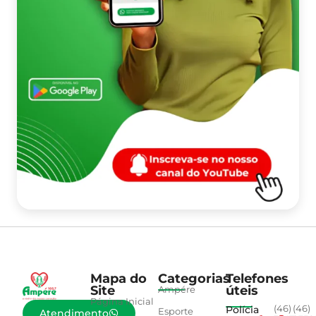
Mapa do
Categorias
Telefones
Site
úteis
Ampére
Página Inicial
Polícia
(46)
(46)
Esporte
Atendimento