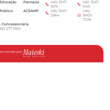
 Educação
Paroquia
(46) 3547-
(46) 3547-
1674
1445
 Público
ACEAMP
(46) 3547-
(46)
2964
9905-
7279
- Concessionária
800 277 0163
envolvido por: