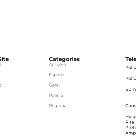
ite
Categorias
Tel
l
Ampére
Políc
Esporte
Políc
o
Geral
Bom
Polícia
Regional
Cons
Hosp
Rita
Pref
Amp