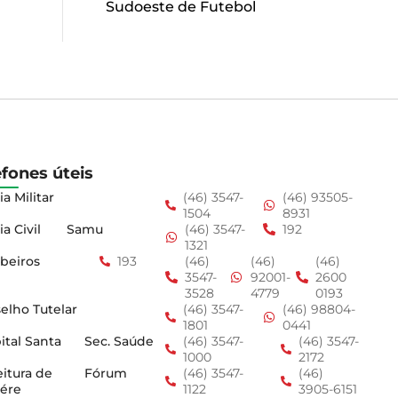
Sudoeste de Futebol
efones úteis
ia Militar
(46) 3547-
(46) 93505-
1504
8931
ia Civil
Samu
(46) 3547-
192
1321
beiros
193
(46)
(46)
(46)
3547-
92001-
2600
3528
4779
0193
elho Tutelar
(46) 3547-
(46) 98804-
1801
0441
ital Santa
Sec. Saúde
(46) 3547-
(46) 3547-
1000
2172
eitura de
Fórum
(46) 3547-
(46)
ére
1122
3905-6151