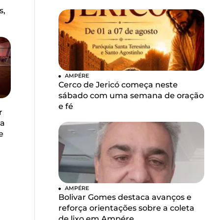
s,
AMPÉRE
Cerco de Jericó começa neste
sábado com uma semana de oração
e fé
r
la
e
AMPÉRE
Bolivar Gomes destaca avanços e
reforça orientações sobre a coleta
de lixo em Ampére