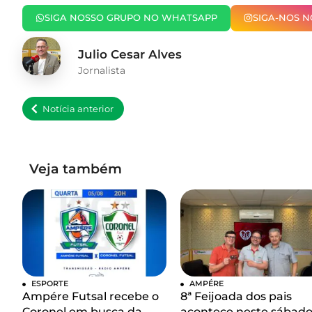
SIGA NOSSO GRUPO NO WHATSAPP
SIGA-NOS 
Julio Cesar Alves
Jornalista
Notícia anterior
Veja também
ESPORTE
AMPÉRE
Ampére Futsal recebe o
8ª Feijoada dos pais
Coronel em busca da
acontece neste sábad