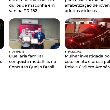
quilos de maconha em
alfabetização de joven
van na PR-182
adultos e idosos
AMPÉRE
POLICIAL
Queijaria familiar
Mulher investigada po
 o
conquista medalhas no
estelionato é presa pe
Concurso Queijo Brasil
Polícia Civil em Ampér