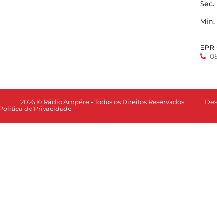
Sec.
Min.
EPR 
0
Des
2026 © Rádio Ampére - Todos os Direitos Reservados
Política de Privacidade