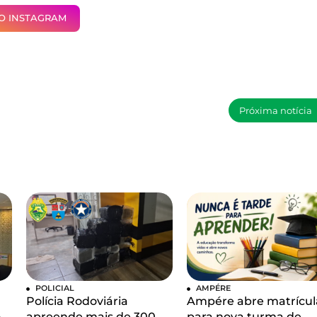
NO INSTAGRAM
Próxima notícia
POLICIAL
AMPÉRE
Polícia Rodoviária
Ampére abre matrícul
o
apreende mais de 300
para nova turma de