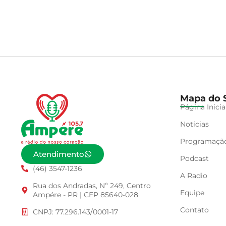
Mapa do S
Página Inicia
Notícias
Programaçã
Atendimento
Podcast
(46) 3547-1236
A Radio
Rua dos Andradas, Nº 249, Centro
Equipe
Ampére - PR | CEP 85640-028
Contato
CNPJ: 77.296.143/0001-17