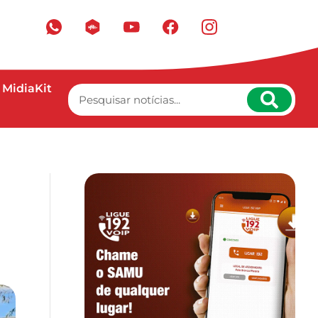
MidiaKit