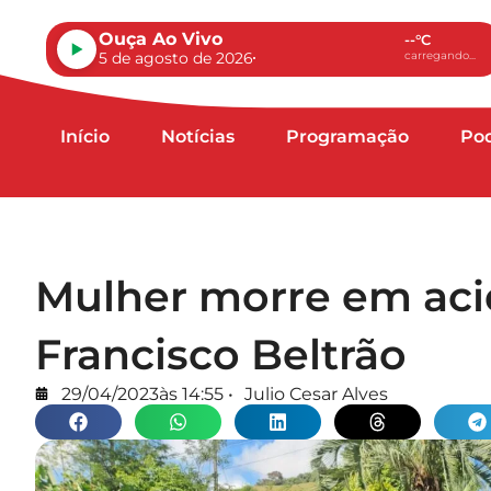
Ouça Ao Vivo
--°C
5 de agosto de 2026
carregando...
Início
Notícias
Programação
Po
Mulher morre em aci
Francisco Beltrão
29/04/2023
às
14:55
•
Julio Cesar Alves