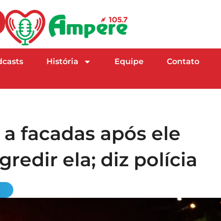
dcasts
História
Equipe
Contato
 facadas após ele
gredir ela; diz polícia