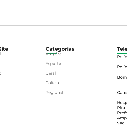
ite
Categorias
Tel
l
Ampére
Políc
Esporte
Políc
o
Geral
Bom
Polícia
Regional
Cons
Hosp
Rita
Pref
Amp
Sec.