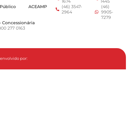
1674
1445
 Público
ACEAMP
(46) 3547-
(46)
2964
9905-
7279
- Concessionária
800 277 0163
envolvido por: