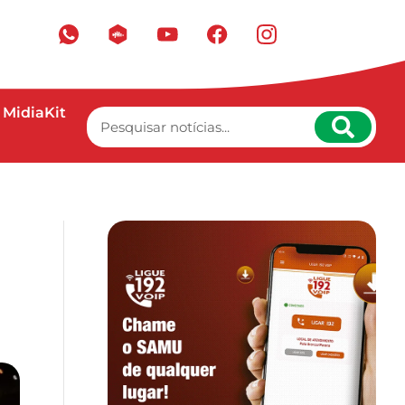
MidiaKit