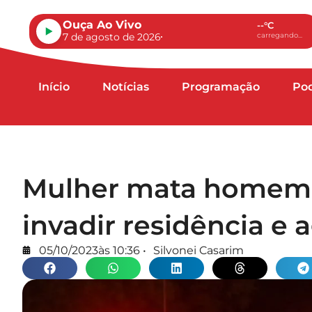
Ouça Ao Vivo
--°C
7 de agosto de 2026
carregando...
Início
Notícias
Programação
Po
Mulher mata homem a
invadir residência e a
05/10/2023
às
10:36
•
Silvonei Casarim