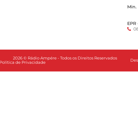
Min.
EPR 
0
2026 © Rádio Ampére - Todos os Direitos Reservados
Des
Política de Privacidade