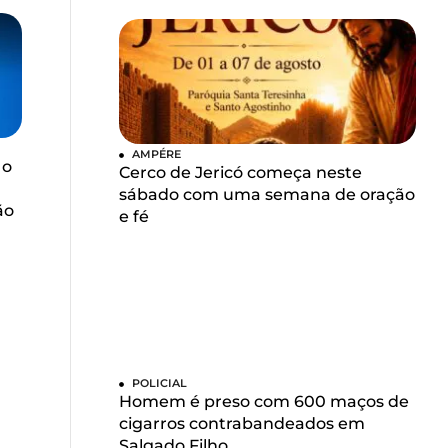
AMPÉRE
 o
Cerco de Jericó começa neste
sábado com uma semana de oração
ão
e fé
POLICIAL
Homem é preso com 600 maços de
cigarros contrabandeados em
Salgado Filho