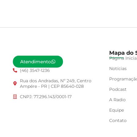
Mapa do S
Página Inicia
Atendimento
Notícias
(46) 3547-1236
Programaçã
Rua dos Andradas, Nº 249, Centro
Ampére - PR | CEP 85640-028
Podcast
CNPJ: 77.296.143/0001-17
A Radio
Equipe
Contato