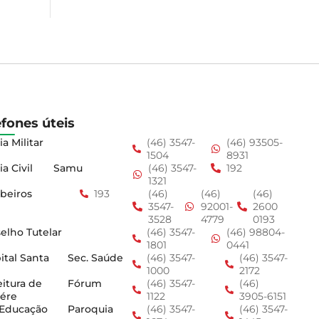
efones úteis
ia Militar
(46) 3547-
(46) 93505-
1504
8931
ia Civil
Samu
(46) 3547-
192
1321
beiros
193
(46)
(46)
(46)
3547-
92001-
2600
3528
4779
0193
elho Tutelar
(46) 3547-
(46) 98804-
1801
0441
ital Santa
Sec. Saúde
(46) 3547-
(46) 3547-
1000
2172
eitura de
Fórum
(46) 3547-
(46)
ére
1122
3905-6151
 Educação
Paroquia
(46) 3547-
(46) 3547-