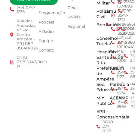
3547-
9350
Militar
Notícias
1504
8931
(46) 3547-
Geral
Polícia
Samu
(46)
192
1236
Programação
3547-
Civil
Polícia
1321
Rua dos
Podcast
Bombeiros
193
(46)
(46)
(46)
Andradas,
Regional
3547-
92001
260
Nº 249,
A Radio
3528
4779
019
Centro
Conselho
(46)
(46)
Ampére -
Equipe
3547-
9880
Tutelar
PR | CEP
1801
0441
85640-028
Contato
Hospital
Sec.
(46)
(4
3547-
35
Santa
Saúde
CNPJ:
1000
21
77.296.143/0001-
Rita
17
Prefeitura
Fórum
(46)
(4
3547-
39
de
1122
61
Ampére
Sec.
Paroquia
(46)
(4
3547-
35
Educação
1674
14
Min.
ACEAMP
(46)
(4
3547-
9
Público
2964
7
EPR -
Concessionária
0800
277
0163