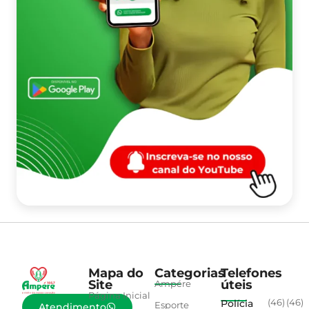
Mapa do
Categorias
Telefones
Site
úteis
Ampére
Página Inicial
Polícia
(46)
(46)
Esporte
Atendimento