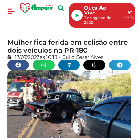
Ouça Ao
Vivo
--°C
carregan
7 de agosto de
2026
Mulher fica ferida em colisão entre
dois veículos na PR-180
17/07/2023
às
10:18
•
Julio Cesar Alves