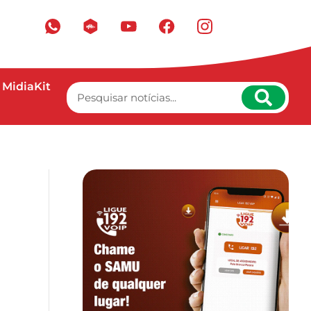
MidiaKit