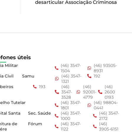
desarticular Associação Criminosa
efones úteis
ia Militar
(46) 3547-
(46) 93505-
1504
8931
ia Civil
Samu
(46) 3547-
192
1321
beiros
193
(46)
(46)
(46)
3547-
92001-
2600
3528
4779
0193
elho Tutelar
(46) 3547-
(46) 98804-
1801
0441
ital Santa
Sec. Saúde
(46) 3547-
(46) 3547-
1000
2172
eitura de
Fórum
(46) 3547-
(46)
ére
1122
3905-6151