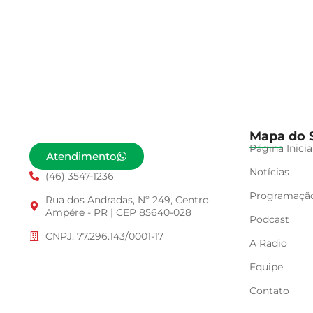
Mapa do S
Página Inicia
Atendimento
Notícias
(46) 3547-1236
Programaçã
Rua dos Andradas, Nº 249, Centro
Ampére - PR | CEP 85640-028
Podcast
CNPJ: 77.296.143/0001-17
A Radio
Equipe
Contato