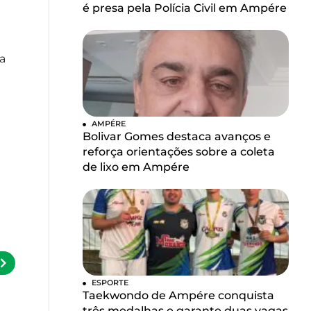
é presa pela Polícia Civil em Ampére
a
AMPÉRE
Bolivar Gomes destaca avanços e
reforça orientações sobre a coleta
de lixo em Ampére
ESPORTE
Taekwondo de Ampére conquista
três medalhas e garante duas vagas