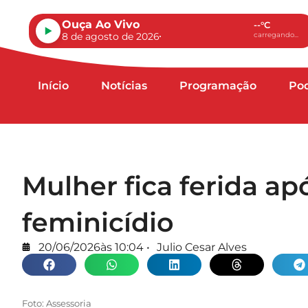
Ouça Ao Vivo
--°C
8 de agosto de 2026
carregando...
Início
Notícias
Programação
Po
Mulher fica ferida ap
feminicídio
20/06/2026
às
10:04
•
Julio Cesar Alves
Foto: Assessoria