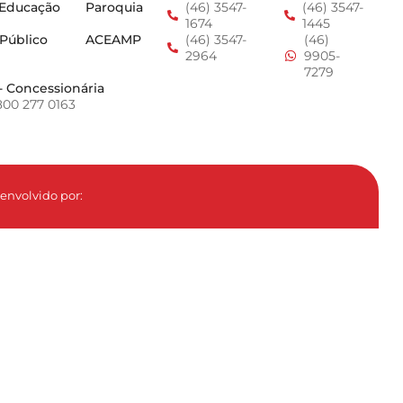
 Educação
Paroquia
(46) 3547-
(46) 3547-
1674
1445
 Público
ACEAMP
(46) 3547-
(46)
2964
9905-
7279
- Concessionária
800 277 0163
envolvido por: