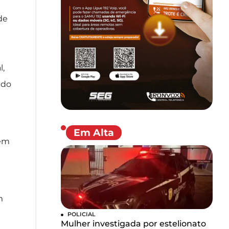
de
l,
ido
Em Alta
gem
m
POLICIAL
Mulher investigada por estelionato