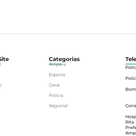
ite
Categorias
Tel
l
Ampére
Políc
Esporte
Políc
o
Geral
Bom
Polícia
Regional
Cons
Hosp
Rita
Pref
Amp