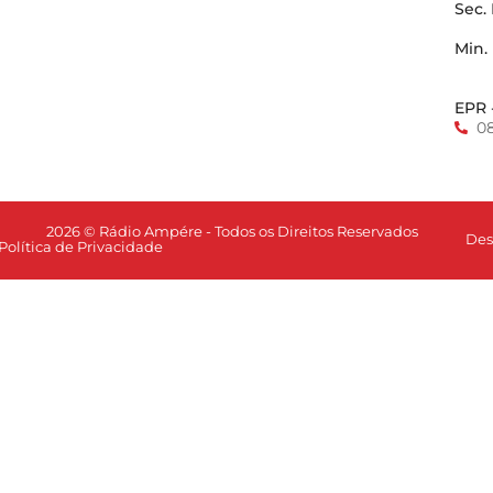
Sec.
Min.
EPR 
0
2026 © Rádio Ampére - Todos os Direitos Reservados
Des
Política de Privacidade