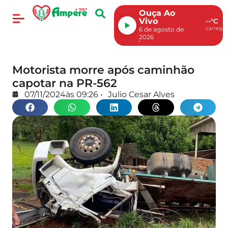
Ouça Ao
Vivo
--°C
carregan
6 de agosto de
2026
Motorista morre após caminhão
capotar na PR-562
07/11/2024
às
09:26
•
Julio Cesar Alves