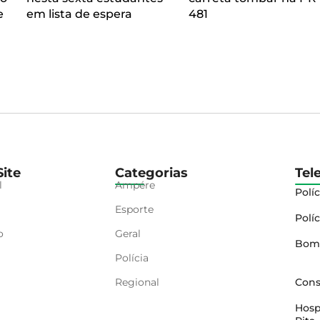
e
em lista de espera
481
ite
Categorias
Tel
l
Ampére
Políc
Esporte
Políc
o
Geral
Bom
Polícia
Regional
Cons
Hosp