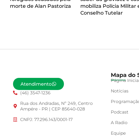
morte de Alan Pastoriza
mobiliza Polícia Militar 
Conselho Tutelar
Mapa do S
Página Inicia
Atendimento
Notícias
(46) 3547-1236
Programaçã
Rua dos Andradas, Nº 249, Centro
Ampére - PR | CEP 85640-028
Podcast
CNPJ: 77.296.143/0001-17
A Radio
Equipe