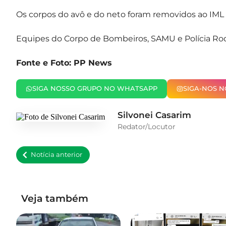
Os corpos do avô e do neto foram removidos ao IML 
Equipes do Corpo de Bombeiros, SAMU e Polícia Rod
Fonte e Foto: PP News
SIGA NOSSO GRUPO NO WHATSAPP
SIGA-NOS 
Silvonei Casarim
Redator/Locutor
Notícia anterior
Veja também