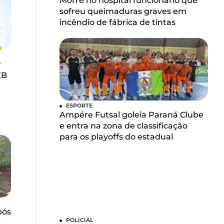
Morre no hospital funcionário que
sofreu queimaduras graves em
incêndio de fábrica de tintas
r
EB
ESPORTE
Ampére Futsal goleia Paraná Clube
e entra na zona de classificação
para os playoffs do estadual
pós
POLICIAL
-