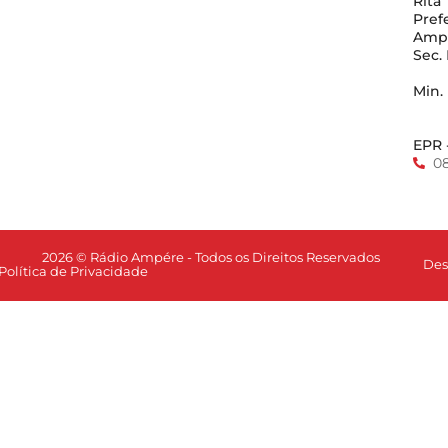
Rita
Pref
Amp
Sec.
Min.
EPR 
0
2026 © Rádio Ampére - Todos os Direitos Reservados
Des
Política de Privacidade