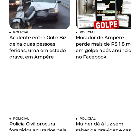
POLICIAL
POLICIAL
Acidente entre Gol e Biz
Morador de Ampére
deixa duas pessoas
perde mais de R$ 1,8 mi
feridas, uma em estado
em golpe após anúnci
grave, em Ampére
no Facebook
POLICIAL
POLICIAL
Polícia Civil procura
Mulher dá à luz sem
foragidos acusados pela
saber da gravidez e ca