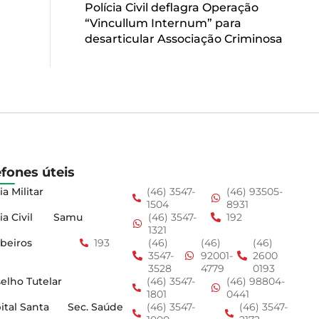
Polícia Civil deflagra Operação
“Vincullum Internum” para
desarticular Associação Criminosa
efones úteis
ia Militar
(46) 3547-
(46) 93505-
1504
8931
ia Civil
Samu
(46) 3547-
192
1321
beiros
193
(46)
(46)
(46)
3547-
92001-
2600
3528
4779
0193
elho Tutelar
(46) 3547-
(46) 98804-
1801
0441
ital Santa
Sec. Saúde
(46) 3547-
(46) 3547-