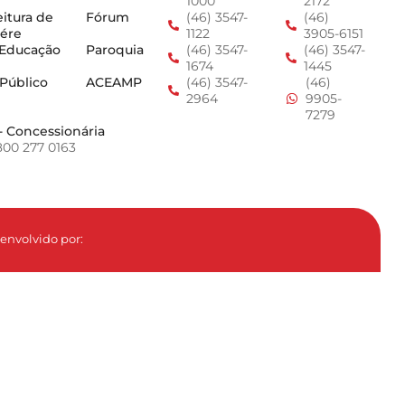
1000
2172
eitura de
Fórum
(46) 3547-
(46)
ére
1122
3905-6151
 Educação
Paroquia
(46) 3547-
(46) 3547-
1674
1445
 Público
ACEAMP
(46) 3547-
(46)
2964
9905-
7279
- Concessionária
800 277 0163
envolvido por: