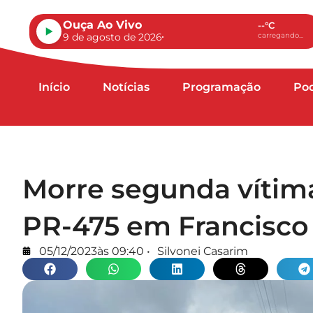
Ouça Ao Vivo
--°C
9 de agosto de 2026
carregando...
Início
Notícias
Programação
Po
Morre segunda vítima
PR-475 em Francisco
05/12/2023
às
09:40
•
Silvonei Casarim