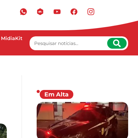
MidiaKit
Em Alta