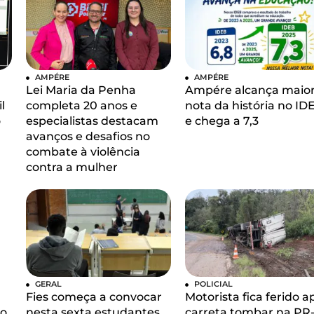
AMPÉRE
AMPÉRE
Lei Maria da Penha
Ampére alcança maio
l
completa 20 anos e
nota da história no ID
o
especialistas destacam
e chega a 7,3
avanços e desafios no
combate à violência
contra a mulher
GERAL
POLICIAL
Fies começa a convocar
Motorista fica ferido a
so
nesta sexta estudantes
carreta tombar na PR