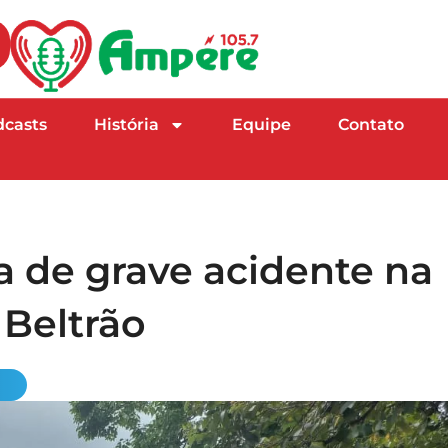
dcasts
História
Equipe
Contato
 de grave acidente na
 Beltrão