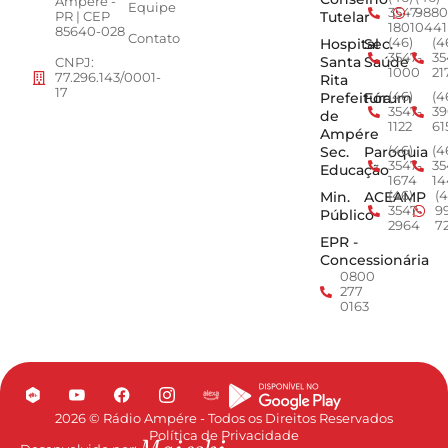
Ampére -
Equipe
3547-
9880
Tutelar
PR | CEP
1801
0441
85640-028
Contato
Hospital
Sec.
(46)
(4
3547-
35
Santa
Saúde
CNPJ:
1000
21
77.296.143/0001-
Rita
17
Prefeitura
Fórum
(46)
(4
3547-
39
de
1122
61
Ampére
Sec.
Paroquia
(46)
(4
3547-
35
Educação
1674
14
Min.
ACEAMP
(46)
(4
3547-
9
Público
2964
7
EPR -
Concessionária
0800
277
0163
2026 © Rádio Ampére - Todos os Direitos Reservados
Política de Privacidade