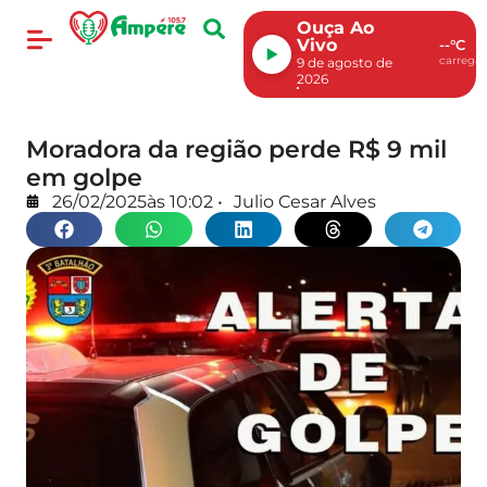
Ouça Ao
Vivo
--°C
carregan
9 de agosto de
2026
Moradora da região perde R$ 9 mil
em golpe
26/02/2025
às
10:02
•
Julio Cesar Alves