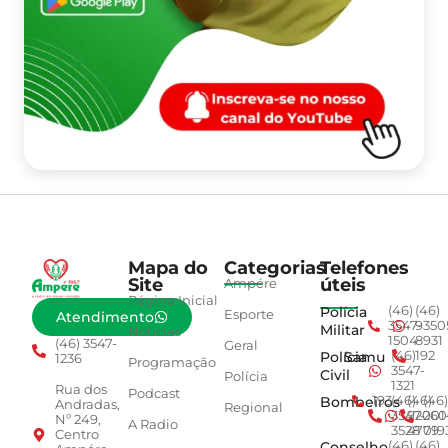
Mapa do
Categorias
Telefones
Site
úteis
Ampére
Página Inicial
Polícia
(46)
(46)
Esporte
Atendimento
3547-
9350
Militar
Notícias
1504
8931
(46) 3547-
Geral
Polícia
Samu
(46)
192
1236
Programação
3547-
Civil
Polícia
1321
Rua dos
Podcast
Bombeiros
193
(46)
(46)
(46)
Andradas,
Regional
3547-
92001
260
Nº 249,
A Radio
3528
4779
019
Centro
Conselho
(46)
(46)