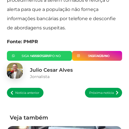
procedimentos a serem tomados e reforça o
alerta para que a população não forneça
informações bancárias por telefone e desconfie
de abordagens suspeitas.
Fonte: PMPR
SIGA NOSSO GRUPO NO WHATSAPP
SIGA-NOS NO INSTAGRAM
Julio Cesar Alves
Jornalista
Notícia anterior
Próxima notícia
Veja também