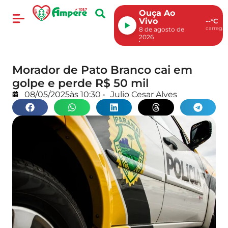
Ouça Ao
Vivo
--°C
carregan
8 de agosto de
2026
Morador de Pato Branco cai em
golpe e perde R$ 50 mil
08/05/2025
às
10:30
•
Julio Cesar Alves