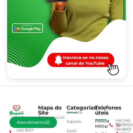
Mapa do
Categorias
Telefones
Site
úteis
Ampére
Página Inicial
Polícia
(46)
(46)
Esporte
Atendimento
3547-
9350
Militar
Notícias
1504
8931
(46) 3547-
Geral