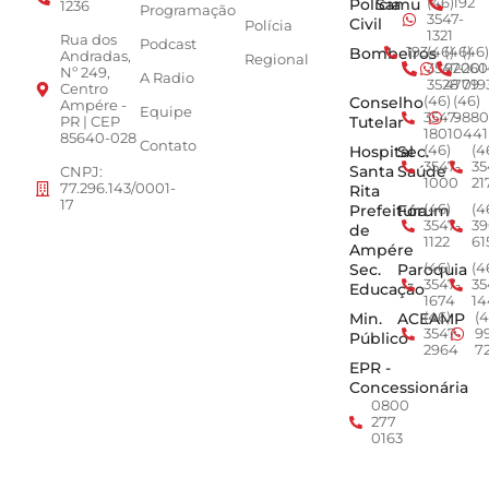
Polícia
Samu
(46)
192
1236
Programação
3547-
Civil
Polícia
1321
Rua dos
Podcast
Bombeiros
193
(46)
(46)
(46)
Andradas,
Regional
3547-
92001
260
Nº 249,
A Radio
3528
4779
019
Centro
Conselho
(46)
(46)
Ampére -
Equipe
3547-
9880
Tutelar
PR | CEP
1801
0441
85640-028
Contato
Hospital
Sec.
(46)
(4
3547-
35
Santa
Saúde
CNPJ:
1000
21
77.296.143/0001-
Rita
17
Prefeitura
Fórum
(46)
(4
3547-
39
de
1122
61
Ampére
Sec.
Paroquia
(46)
(4
3547-
35
Educação
1674
14
Min.
ACEAMP
(46)
(4
3547-
9
Público
2964
7
EPR -
Concessionária
0800
277
0163