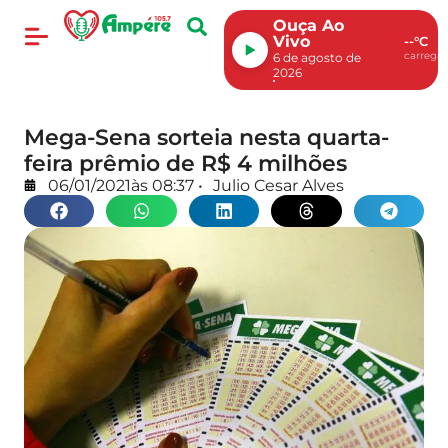
Ouça Ao
Vivo
--°C
carregan
6 de agosto de
2026
Mega-Sena sorteia nesta quarta-
feira prêmio de R$ 4 milhões
06/01/2021
às
08:37
•
Julio Cesar Alves