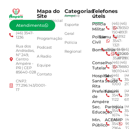
Mapa do
Categorias
Telefones
Site
úteis
Ampére
Página Inicial
Polícia
(46)
(46)
Esporte
Atendimento
3547-
9350
Militar
Notícias
1504
8931
(46) 3547-
Geral
Polícia
Samu
(46)
192
1236
Programação
3547-
Civil
Polícia
1321
Rua dos
Podcast
Bombeiros
193
(46)
(46)
(46)
Andradas,
Regional
3547-
92001
260
Nº 249,
A Radio
3528
4779
019
Centro
Conselho
(46)
(46)
Ampére -
Equipe
3547-
9880
Tutelar
PR | CEP
1801
0441
85640-028
Contato
Hospital
Sec.
(46)
(4
3547-
35
Santa
Saúde
CNPJ:
1000
21
77.296.143/0001-
Rita
17
Prefeitura
Fórum
(46)
(4
3547-
39
de
1122
61
Ampére
Sec.
Paroquia
(46)
(4
3547-
35
Educação
1674
14
Min.
ACEAMP
(46)
(4
3547-
9
Público
2964
7