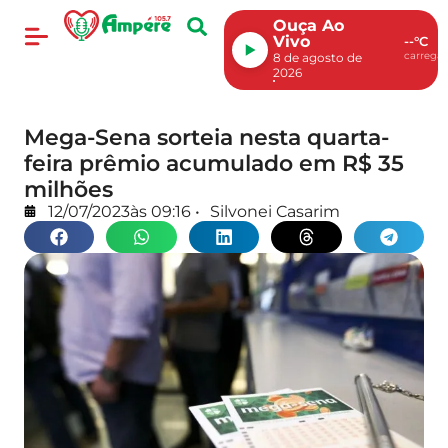
Ouça Ao
Vivo
--°C
carregan
8 de agosto de
2026
Mega-Sena sorteia nesta quarta-
feira prêmio acumulado em R$ 35
milhões
12/07/2023
às
09:16
•
Silvonei Casarim