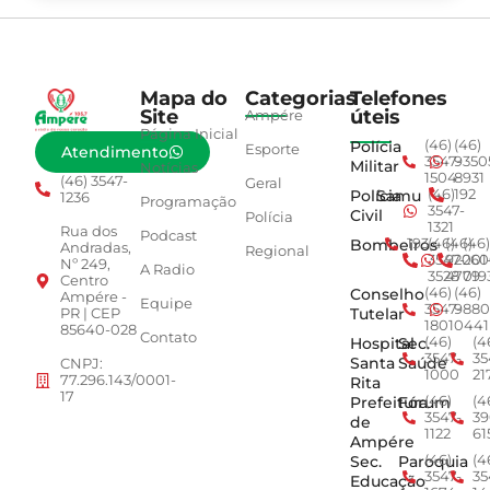
Mapa do
Categorias
Telefones
Site
úteis
Ampére
Página Inicial
Polícia
(46)
(46)
Esporte
Atendimento
3547-
9350
Militar
Notícias
1504
8931
(46) 3547-
Geral
Polícia
Samu
(46)
192
1236
Programação
3547-
Civil
Polícia
1321
Rua dos
Podcast
Bombeiros
193
(46)
(46)
(46)
Andradas,
Regional
3547-
92001
260
Nº 249,
A Radio
3528
4779
019
Centro
Conselho
(46)
(46)
Ampére -
Equipe
3547-
9880
Tutelar
PR | CEP
1801
0441
85640-028
Contato
Hospital
Sec.
(46)
(4
3547-
35
Santa
Saúde
CNPJ:
1000
21
77.296.143/0001-
Rita
17
Prefeitura
Fórum
(46)
(4
3547-
39
de
1122
61
Ampére
Sec.
Paroquia
(46)
(4
3547-
35
Educação