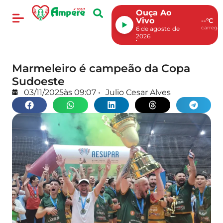
Ouça Ao
Vivo
--°C
carregan
6 de agosto de
2026
Marmeleiro é campeão da Copa
Sudoeste
03/11/2025
às
09:07
•
Julio Cesar Alves