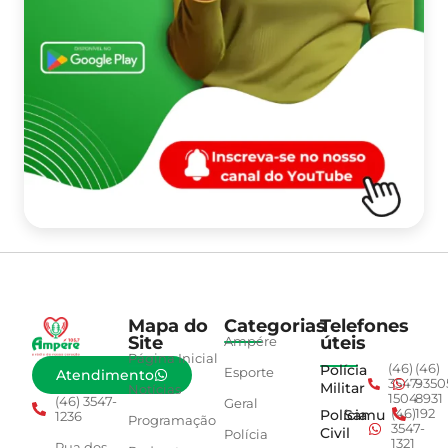
Mapa do
Categorias
Telefones
Site
úteis
Ampére
Página Inicial
Polícia
(46)
(46)
Esporte
Atendimento
3547-
9350
Militar
Notícias
1504
8931
(46) 3547-
Geral
Polícia
Samu
(46)
192
1236
Programação
3547-
Civil
Polícia
1321
Rua dos