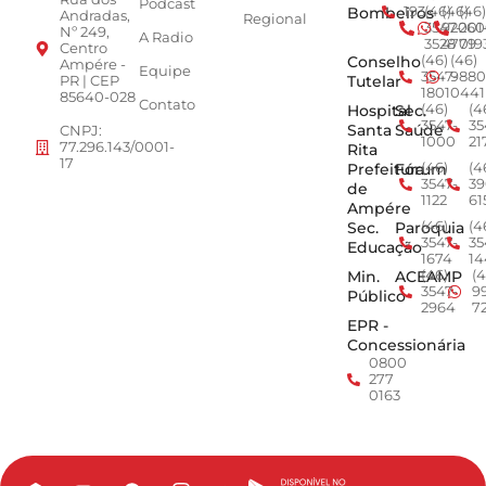
Podcast
Bombeiros
193
(46)
(46)
(46)
Andradas,
Regional
3547-
92001
260
Nº 249,
A Radio
3528
4779
019
Centro
Conselho
(46)
(46)
Ampére -
Equipe
3547-
9880
Tutelar
PR | CEP
1801
0441
85640-028
Contato
Hospital
Sec.
(46)
(4
3547-
35
Santa
Saúde
CNPJ:
1000
21
77.296.143/0001-
Rita
17
Prefeitura
Fórum
(46)
(4
3547-
39
de
1122
61
Ampére
Sec.
Paroquia
(46)
(4
3547-
35
Educação
1674
14
Min.
ACEAMP
(46)
(4
3547-
9
Público
2964
7
EPR -
Concessionária
0800
277
0163