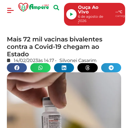
Ouça Ao
Vivo
--°C
carregan
6 de agosto de
2026
Mais 72 mil vacinas bivalentes
contra a Covid-19 chegam ao
Estado
14/02/2023
às
14:17
•
Silvonei Casarim