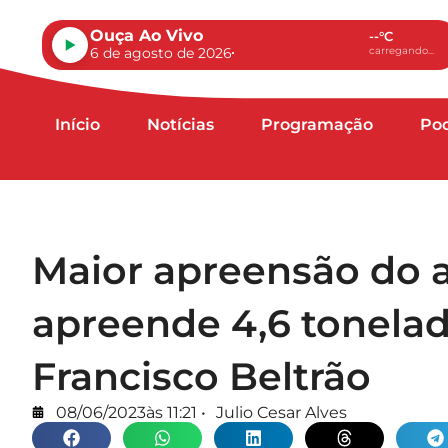
Ouça Ao Vivo
--°C
6 de agosto de 2026
carregando...
Início
Notícias
Programação
Po
Maior apreensão do 
apreende 4,6 tonel
Francisco Beltrão
08/06/2023
às
11:21
•
Julio Cesar Alves