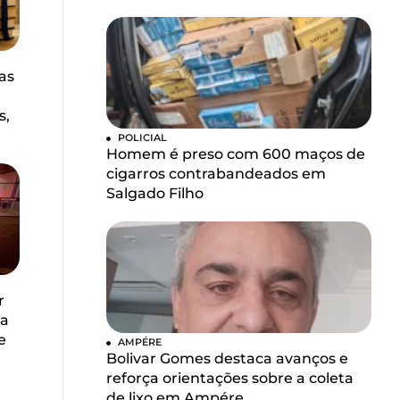
as
s,
POLICIAL
Homem é preso com 600 maços de
cigarros contrabandeados em
Salgado Filho
r
la
e
AMPÉRE
Bolivar Gomes destaca avanços e
reforça orientações sobre a coleta
de lixo em Ampére