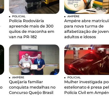
POLICIAL
AMPÉRE
Polícia Rodoviária
Ampére abre matrícul
o
apreende mais de 300
para nova turma de
quilos de maconha em
alfabetização de joven
van na PR-182
adultos e idosos
AMPÉRE
POLICIAL
Queijaria familiar
Mulher investigada po
 o
conquista medalhas no
estelionato é presa pe
Concurso Queijo Brasil
Polícia Civil em Ampér