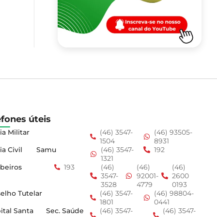
efones úteis
ia Militar
(46) 3547-
(46) 93505-
1504
8931
ia Civil
Samu
(46) 3547-
192
1321
beiros
193
(46)
(46)
(46)
3547-
92001-
2600
3528
4779
0193
elho Tutelar
(46) 3547-
(46) 98804-
1801
0441
ital Santa
Sec. Saúde
(46) 3547-
(46) 3547-