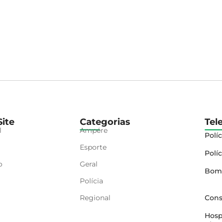
ite
Categorias
Tel
l
Ampére
Políc
Esporte
Políc
o
Geral
Bom
Polícia
Regional
Cons
Hosp