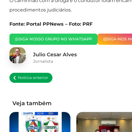
O caminhão com a droga e o condutor foram encamin
procedimentos judiciários.
Fonte: Portal PPNews – Foto: PRF
SIGA NOSSO GRUPO NO WHATSAPP
SIGA-NOS 
Julio Cesar Alves
Jornalista
Notícia anterior
Veja também