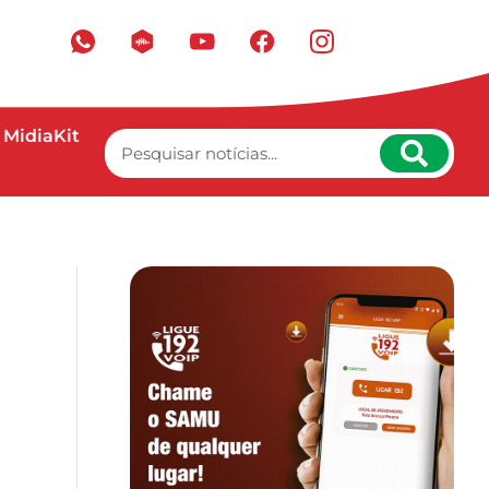
MidiaKit