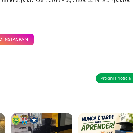
hados para a Central de Flagrantes da 19ª SDP para os
NO INSTAGRAM
Próxima notícia