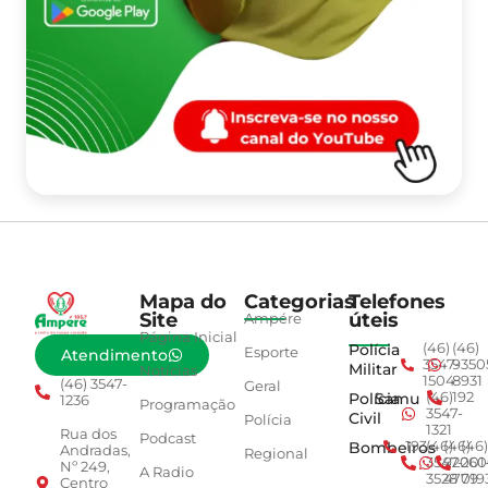
Mapa do
Categorias
Telefones
Site
úteis
Ampére
Página Inicial
Polícia
(46)
(46)
Esporte
Atendimento
3547-
9350
Militar
Notícias
1504
8931
(46) 3547-
Geral
Polícia
Samu
(46)
192
1236
Programação
3547-
Civil
Polícia
1321
Rua dos
Podcast
Bombeiros
193
(46)
(46)
(46)
Andradas,
Regional
3547-
92001
260
Nº 249,
A Radio
3528
4779
019
Centro