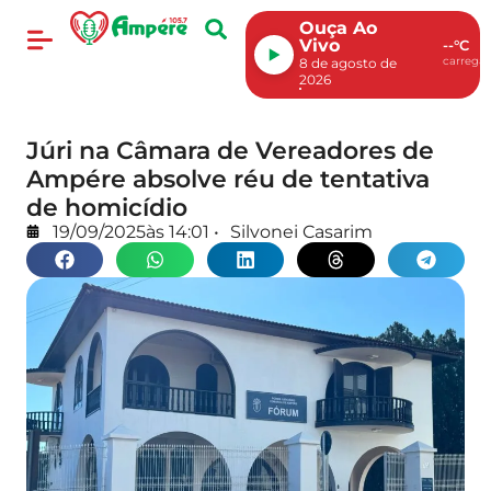
Ouça Ao
Vivo
--°C
carregan
8 de agosto de
2026
Júri na Câmara de Vereadores de
Ampére absolve réu de tentativa
de homicídio
19/09/2025
às
14:01
•
Silvonei Casarim