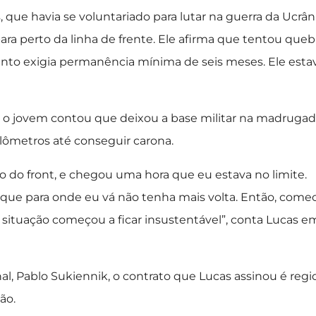
que havia se voluntariado para lutar na guerra da Ucrâni
ara perto da linha de frente. Ele afirma que tentou queb
nto exigia permanência mínima de seis meses. Ele esta
á, o jovem contou que deixou a base militar na madruga
ilômetros até conseguir carona.
o do front, e chegou uma hora que eu estava no limite.
r que para onde eu vá não tenha mais volta. Então, come
 a situação começou a ficar insustentável”, conta Lucas e
al, Pablo Sukiennik, o contrato que Lucas assinou é regi
ão.