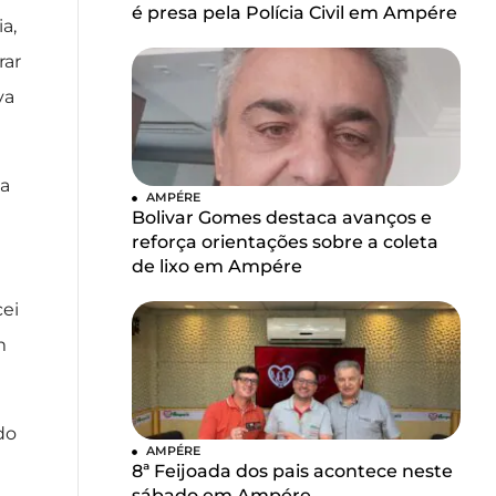
é presa pela Polícia Civil em Ampére
a,
rar
va
da
AMPÉRE
Bolivar Gomes destaca avanços e
reforça orientações sobre a coleta
de lixo em Ampére
cei
m
do
AMPÉRE
8ª Feijoada dos pais acontece neste
sábado em Ampére