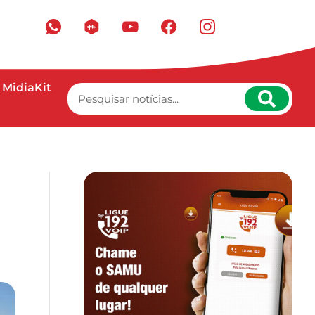
MidiaKit