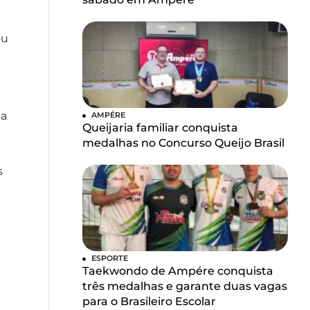
e
ou
da
AMPÉRE
Queijaria familiar conquista
medalhas no Concurso Queijo Brasil
s
ESPORTE
Taekwondo de Ampére conquista
três medalhas e garante duas vagas
para o Brasileiro Escolar