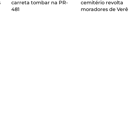
s
carreta tombar na PR-
cemitério revolta
481
moradores de Verê