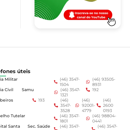
efones úteis
ia Militar
(46) 3547-
(46) 93505-
1504
8931
ia Civil
Samu
(46) 3547-
192
1321
beiros
193
(46)
(46)
(46)
3547-
92001-
2600
3528
4779
0193
elho Tutelar
(46) 3547-
(46) 98804-
1801
0441
ital Santa
Sec. Saúde
(46) 3547-
(46) 3547-