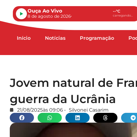
Ouça Ao Vivo
--°C
8 de agosto de 2026
carregando...
Início
Notícias
Programação
Po
Jovem natural de Fra
guerra da Ucrânia
21/08/2025
às
09:06
•
Silvonei Casarim