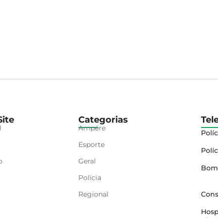
ite
Categorias
Tel
l
Ampére
Políc
Esporte
Políc
o
Geral
Bom
Polícia
Regional
Cons
Hosp