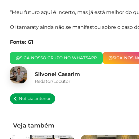
“Meu futuro aqui é incerto, mas já está melhor do qu
O Itamaraty ainda não se manifestou sobre o caso d
Fonte: G1
SIGA NOSSO GRUPO NO WHATSAPP
SIGA-NOS 
Silvonei Casarim
Redator/Locutor
Notícia anterior
Veja também