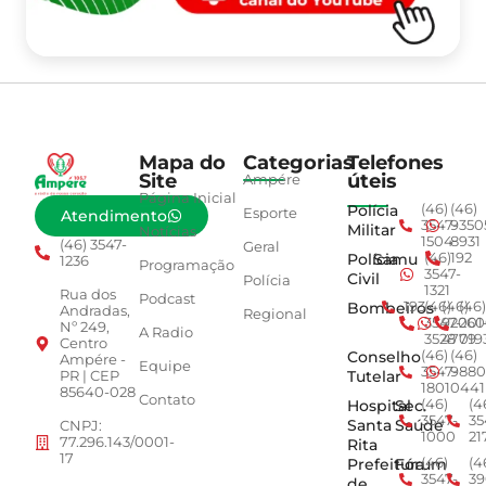
Mapa do
Categorias
Telefones
Site
úteis
Ampére
Página Inicial
Polícia
(46)
(46)
Esporte
Atendimento
3547-
9350
Militar
Notícias
1504
8931
(46) 3547-
Geral
Polícia
Samu
(46)
192
1236
Programação
3547-
Civil
Polícia
1321
Rua dos
Podcast
Bombeiros
193
(46)
(46)
(46)
Andradas,
Regional
3547-
92001
260
Nº 249,
A Radio
3528
4779
019
Centro
Conselho
(46)
(46)
Ampére -
Equipe
3547-
9880
Tutelar
PR | CEP
1801
0441
85640-028
Contato
Hospital
Sec.
(46)
(4
3547-
35
Santa
Saúde
CNPJ:
1000
21
77.296.143/0001-
Rita
17
Prefeitura
Fórum
(46)
(4
3547-
39
de