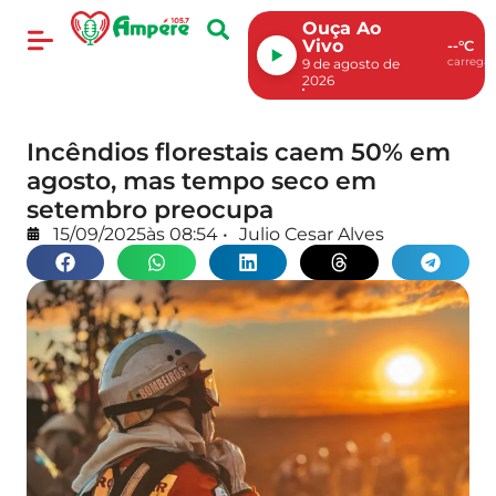
Ouça Ao
Vivo
--°C
carregan
9 de agosto de
2026
Incêndios florestais caem 50% em
agosto, mas tempo seco em
setembro preocupa
15/09/2025
às
08:54
•
Julio Cesar Alves