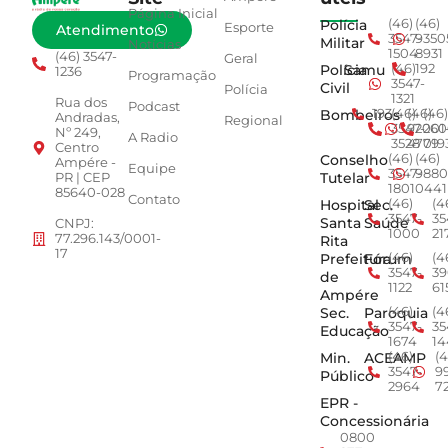
Página Inicial
Polícia
(46)
(46)
Esporte
Atendimento
3547-
9350
Militar
Notícias
1504
8931
(46) 3547-
Geral
Polícia
Samu
(46)
192
1236
Programação
3547-
Civil
Polícia
1321
Rua dos
Podcast
Bombeiros
193
(46)
(46)
(46)
Andradas,
Regional
3547-
92001
260
Nº 249,
A Radio
3528
4779
019
Centro
Conselho
(46)
(46)
Ampére -
Equipe
3547-
9880
Tutelar
PR | CEP
1801
0441
85640-028
Contato
Hospital
Sec.
(46)
(4
3547-
35
Santa
Saúde
CNPJ:
1000
21
77.296.143/0001-
Rita
17
Prefeitura
Fórum
(46)
(4
3547-
39
de
1122
61
Ampére
Sec.
Paroquia
(46)
(4
3547-
35
Educação
1674
14
Min.
ACEAMP
(46)
(4
3547-
9
Público
2964
7
EPR -
Concessionária
0800