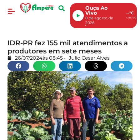
Ouça Ao
Vivo
--°C
carregan
8 de agosto de
2026
IDR-PR fez 155 mil atendimentos a
produtores em sete meses
26/07/2024
às
08:45
•
Julio Cesar Alves