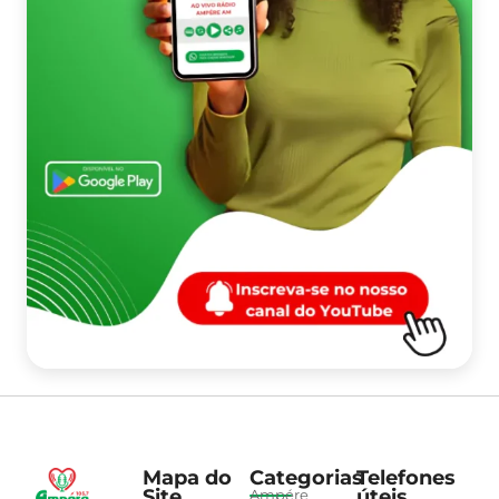
Mapa do
Categorias
Telefones
Site
úteis
Ampére