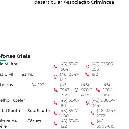
desarticular Associação Criminosa
efones úteis
ia Militar
(46) 3547-
(46) 93505-
1504
8931
ia Civil
Samu
(46) 3547-
192
1321
beiros
193
(46)
(46)
(46)
3547-
92001-
2600
3528
4779
0193
elho Tutelar
(46) 3547-
(46) 98804-
1801
0441
ital Santa
Sec. Saúde
(46) 3547-
(46) 3547-
1000
2172
eitura de
Fórum
(46) 3547-
(46)
ére
1122
3905-6151