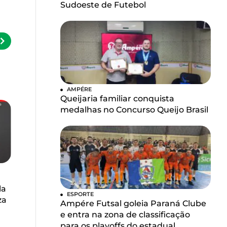
Sudoeste de Futebol
AMPÉRE
Queijaria familiar conquista
medalhas no Concurso Queijo Brasil
la
ESPORTE
za
Ampére Futsal goleia Paraná Clube
e entra na zona de classificação
para os playoffs do estadual