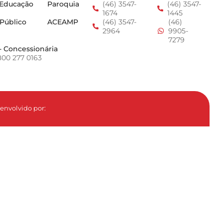
 Educação
Paroquia
(46) 3547-
(46) 3547-
1674
1445
 Público
ACEAMP
(46) 3547-
(46)
2964
9905-
7279
- Concessionária
800 277 0163
envolvido por: