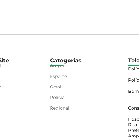
ite
Categorias
Tel
l
Ampére
Políc
Esporte
Políc
o
Geral
Bom
Polícia
Regional
Cons
Hosp
Rita
Pref
Amp