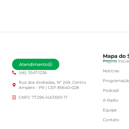
Mapa do S
Página Inicia
Atendimento
Notícias
(46) 3547-1236
Programaçã
Rua dos Andradas, Nº 249, Centro
Ampére - PR | CEP 85640-028
Podcast
CNPJ: 77.296.143/0001-17
A Radio
Equipe
Contato