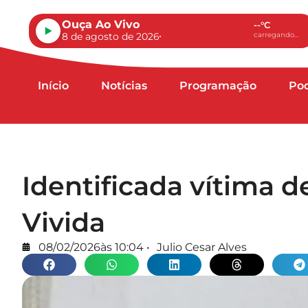
Ouça Ao Vivo
--°C
8 de agosto de 2026
carregando...
Início
Notícias
Programação
Po
Identificada vítima 
Vivida
08/02/2026
às
10:04
•
Julio Cesar Alves