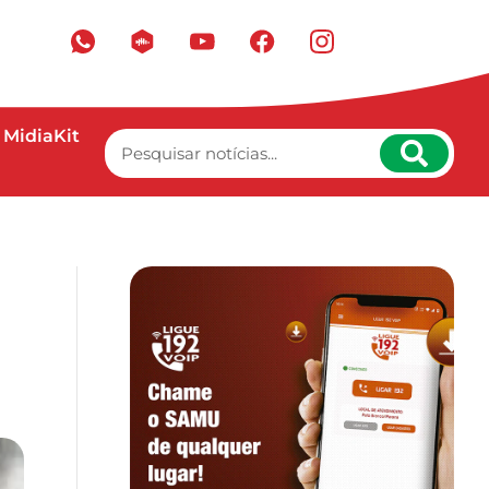
MidiaKit