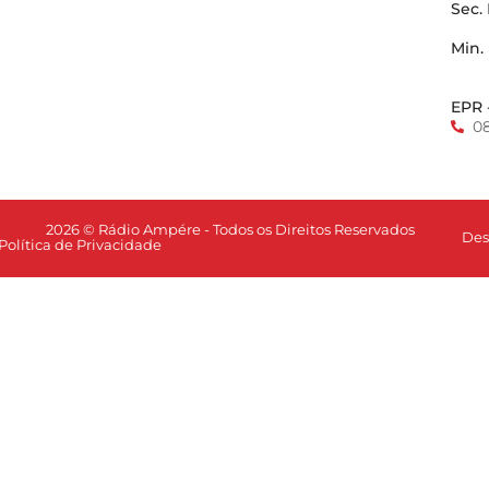
Sec.
Min.
EPR 
0
2026 © Rádio Ampére - Todos os Direitos Reservados
Des
Política de Privacidade