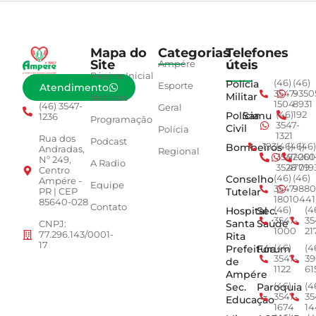
Mapa do
Categorias
Telefones
Site
úteis
Ampére
Página Inicial
Polícia
(46)
(46)
Esporte
Atendimento
3547-
9350
Militar
Notícias
1504
8931
(46) 3547-
Geral
Polícia
Samu
(46)
192
1236
Programação
3547-
Civil
Polícia
1321
Rua dos
Podcast
Bombeiros
193
(46)
(46)
(46)
Andradas,
Regional
3547-
92001
260
Nº 249,
A Radio
3528
4779
019
Centro
Conselho
(46)
(46)
Ampére -
Equipe
3547-
9880
Tutelar
PR | CEP
1801
0441
85640-028
Contato
Hospital
Sec.
(46)
(4
3547-
35
Santa
Saúde
CNPJ:
1000
21
77.296.143/0001-
Rita
17
Prefeitura
Fórum
(46)
(4
3547-
39
de
1122
61
Ampére
Sec.
Paroquia
(46)
(4
3547-
35
Educação
1674
14