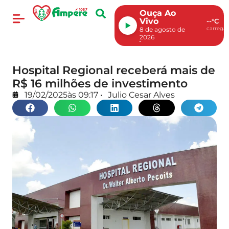
Ouça Ao
Vivo
--°C
carregan
8 de agosto de
2026
Hospital Regional receberá mais de
R$ 16 milhões de investimento
19/02/2025
às
09:17
•
Julio Cesar Alves