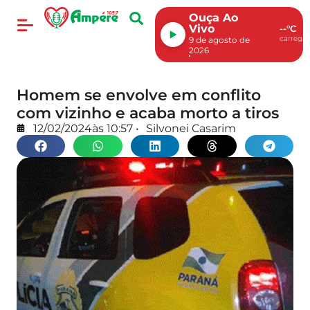
Ouça Ao
Vivo
--°C
carregan
9 de agosto de
2026
Homem se envolve em conflito
com vizinho e acaba morto a tiros
12/02/2024
às
10:57
•
Silvonei Casarim