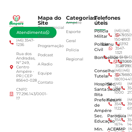
Mapa do
Categorias
Telefones
Site
úteis
Ampére
Página Inicial
Polícia
(46)
(46)
Esporte
Atendimento
3547-
9350
Militar
Notícias
1504
8931
(46) 3547-
Geral
Polícia
Samu
(46)
192
1236
Programação
3547-
Civil
Polícia
1321
Rua dos
Podcast
Bombeiros
193
(46)
(46)
(46)
Andradas,
Regional
3547-
92001
260
Nº 249,
A Radio
3528
4779
019
Centro
Conselho
(46)
(46)
Ampére -
Equipe
3547-
9880
Tutelar
PR | CEP
1801
0441
85640-028
Contato
Hospital
Sec.
(46)
(4
3547-
35
Santa
Saúde
CNPJ:
1000
21
77.296.143/0001-
Rita
17
Prefeitura
Fórum
(46)
(4
3547-
39
de
1122
61
Ampére
Sec.
Paroquia
(46)
(4
3547-
35
Educação
1674
14
Min.
ACEAMP
(46)
(4