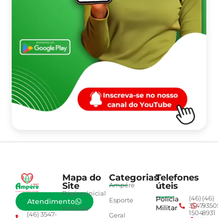
Mapa do
Categorias
Telefones
Site
úteis
Ampére
Página Inicial
Polícia
(46)
(46)
Esporte
Atendimento
3547-
9350
Militar
Notícias
1504
8931
(46) 3547-
Geral