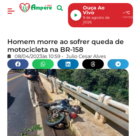
Ouça Ao
Vivo
--°C
carregan
9 de agosto de
2026
Homem morre ao sofrer queda de
motocicleta na BR-158
08/04/2023
às
10:59
•
Julio Cesar Alves