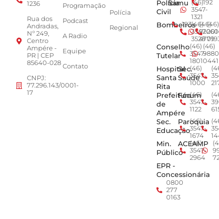
Polícia
Samu
(46)
192
1236
Programação
3547-
Civil
Polícia
1321
Rua dos
Podcast
Bombeiros
193
(46)
(46)
(46)
Andradas,
Regional
3547-
92001
260
Nº 249,
A Radio
3528
4779
019
Centro
Conselho
(46)
(46)
Ampére -
Equipe
3547-
9880
Tutelar
PR | CEP
1801
0441
85640-028
Contato
Hospital
Sec.
(46)
(4
3547-
35
Santa
Saúde
CNPJ:
1000
21
77.296.143/0001-
Rita
17
Prefeitura
Fórum
(46)
(4
3547-
39
de
1122
61
Ampére
Sec.
Paroquia
(46)
(4
3547-
35
Educação
1674
14
Min.
ACEAMP
(46)
(4
3547-
9
Público
2964
7
EPR -
Concessionária
0800
277
0163