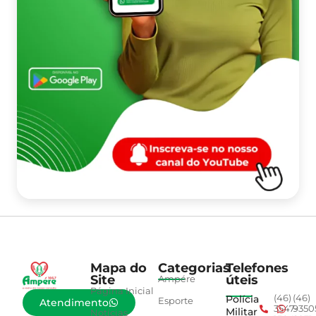
Mapa do
Categorias
Telefones
Site
úteis
Ampére
Página Inicial
Polícia
(46)
(46)
Esporte
Atendimento
3547-
9350
Militar
Notícias