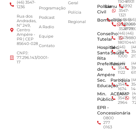
1504
8931
(46) 3547-
Geral
Polícia
Samu
(46)
192
1236
Programação
3547-
Civil
Polícia
1321
Rua dos
Podcast
Bombeiros
193
(46)
(46)
(46)
Andradas,
Regional
3547-
92001
260
Nº 249,
A Radio
3528
4779
019
Centro
Conselho
(46)
(46)
Ampére -
Equipe
3547-
9880
Tutelar
PR | CEP
1801
0441
85640-028
Contato
Hospital
Sec.
(46)
(4
3547-
35
Santa
Saúde
CNPJ:
1000
21
77.296.143/0001-
Rita
17
Prefeitura
Fórum
(46)
(4
3547-
39
de
1122
61
Ampére
Sec.
Paroquia
(46)
(4
3547-
35
Educação
1674
14
Min.
ACEAMP
(46)
(4
3547-
9
Público
2964
7
EPR -
Concessionária
0800
277
0163