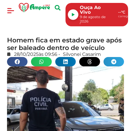
Ouça Ao
Vivo
--°C
carregan
9 de agosto de
2026
Homem fica em estado grave após
ser baleado dentro de veículo
28/10/2025
às
09:56
•
Silvonei Casarim