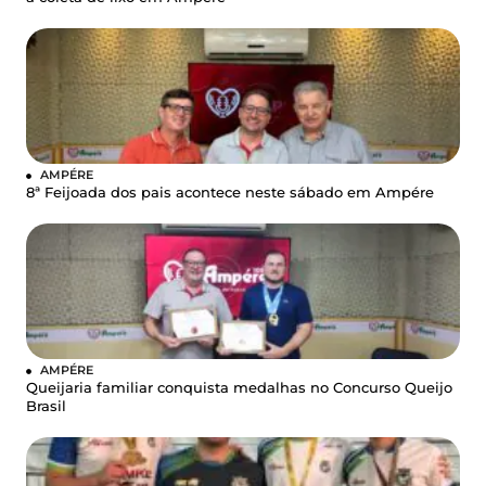
AMPÉRE
8ª Feijoada dos pais acontece neste sábado em Ampére
AMPÉRE
Queijaria familiar conquista medalhas no Concurso Queijo
Brasil