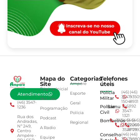
Mapa do
Categorias
Telefones
Site
úteis
Ampére
Página Inicial
Polícia
(46)
(46)
Esporte
Atendimento
3547-
9350
Militar
Notícias
1504
8931
(46) 3547-
Geral
Polícia
Samu
(46)
192
1236
Programação
3547-
Civil
Polícia
1321
Rua dos
Podcast
Bombeiros
193
(46)
(46)
(46)
Andradas,
Regional
3547-
92001
260
Nº 249,
A Radio
3528
4779
019
Centro
Conselho
(46)
(46)
Ampére -
Equipe
3547-
9880