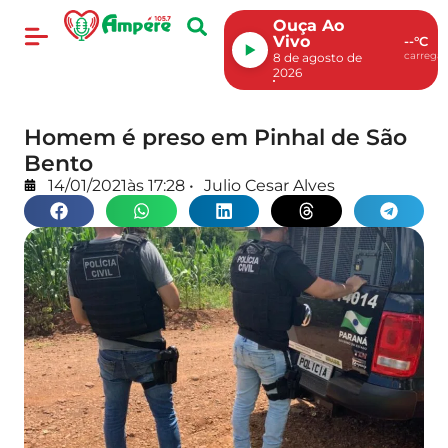
Ouça Ao
Vivo
--°C
carregan
8 de agosto de
2026
Homem é preso em Pinhal de São
Bento
14/01/2021
às
17:28
•
Julio Cesar Alves