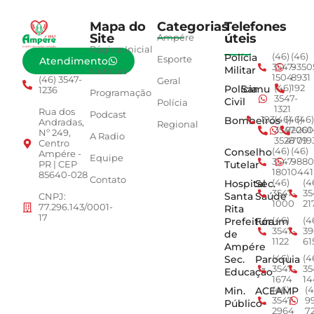
Mapa do
Categorias
Telefones
Site
úteis
Ampére
Página Inicial
Polícia
(46)
(46)
Esporte
Atendimento
3547-
9350
Militar
Notícias
1504
8931
(46) 3547-
Geral
Polícia
Samu
(46)
192
1236
Programação
3547-
Civil
Polícia
1321
Rua dos
Podcast
Bombeiros
193
(46)
(46)
(46)
Andradas,
Regional
3547-
92001
260
Nº 249,
A Radio
3528
4779
019
Centro
Conselho
(46)
(46)
Ampére -
Equipe
3547-
9880
Tutelar
PR | CEP
1801
0441
85640-028
Contato
Hospital
Sec.
(46)
(4
3547-
35
Santa
Saúde
CNPJ:
1000
21
77.296.143/0001-
Rita
17
Prefeitura
Fórum
(46)
(4
3547-
39
de
1122
61
Ampére
Sec.
Paroquia
(46)
(4
3547-
35
Educação
1674
14
Min.
ACEAMP
(46)
(4
3547-
9
Público
2964
7