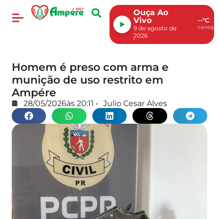
Ouça Ao
Vivo
--°C
carregan
9 de agosto de
2026
Homem é preso com arma e
munição de uso restrito em
Ampére
28/05/2026
às
20:11
•
Julio Cesar Alves