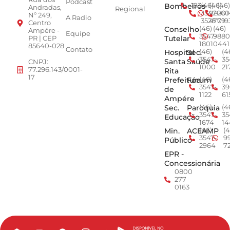
Podcast
Bombeiros
193
(46)
(46)
(46)
Andradas,
Regional
3547-
92001
260
Nº 249,
A Radio
3528
4779
019
Centro
Conselho
(46)
(46)
Ampére -
Equipe
3547-
9880
Tutelar
PR | CEP
1801
0441
85640-028
Contato
Hospital
Sec.
(46)
(4
3547-
35
Santa
Saúde
CNPJ:
1000
21
77.296.143/0001-
Rita
17
Prefeitura
Fórum
(46)
(4
3547-
39
de
1122
61
Ampére
Sec.
Paroquia
(46)
(4
3547-
35
Educação
1674
14
Min.
ACEAMP
(46)
(4
3547-
9
Público
2964
7
EPR -
Concessionária
0800
277
0163