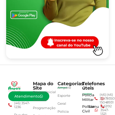
Mapa do
Categorias
Telefones
Site
úteis
Ampére
Página Inicial
Polícia
(46)
(46)
Esporte
Atendimento
3547-
9350
Militar
Notícias
1504
8931
(46) 3547-
Geral
Polícia
Samu
(46)
192
1236
Programação
3547-
Civil
Polícia
1321
Rua dos