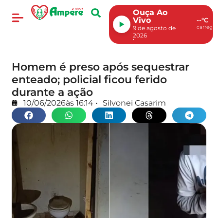
Ouça Ao
Vivo
--°C
carregan
9 de agosto de
2026
Homem é preso após sequestrar
enteado; policial ficou ferido
durante a ação
10/06/2026
às
16:14
•
Silvonei Casarim