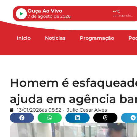
Ouça Ao Vivo
--°C
7 de agosto de 2026
carregando...
Início
Notícias
Programação
Po
Homem é esfaqueado
ajuda em agência ba
13/01/2026
às
08:52
•
Julio Cesar Alves