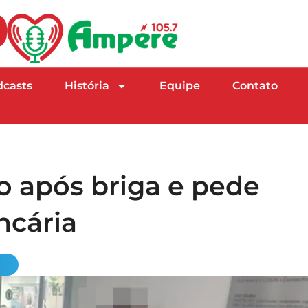
dcasts
História
Equipe
Contato
 após briga e pede
ncária