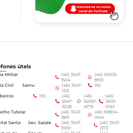
efones úteis
ia Militar
(46) 3547-
(46) 93505-
1504
8931
ia Civil
Samu
(46) 3547-
192
1321
beiros
193
(46)
(46)
(46)
3547-
92001-
2600
3528
4779
0193
elho Tutelar
(46) 3547-
(46) 98804-
1801
0441
ital Santa
Sec. Saúde
(46) 3547-
(46) 3547-
1000
2172