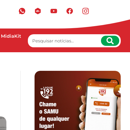
MidiaKit