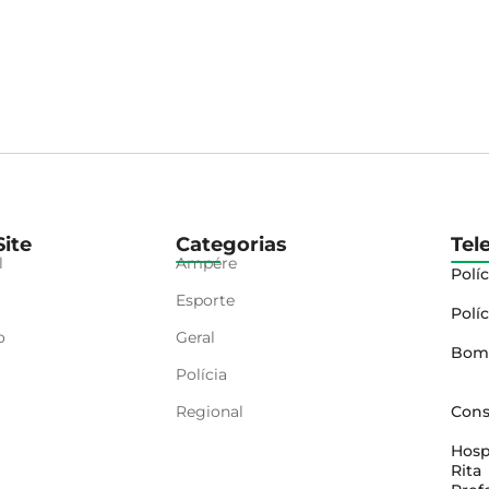
ite
Categorias
Tel
l
Ampére
Políc
Esporte
Políc
o
Geral
Bom
Polícia
Regional
Cons
Hosp
Rita