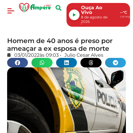
Ouça Ao
Vivo
--°C
carregan
8 de agosto de
2026
Homem de 40 anos é preso por
ameaçar a ex esposa de morte
03/01/2022
às
09:03
•
Julio Cesar Alves