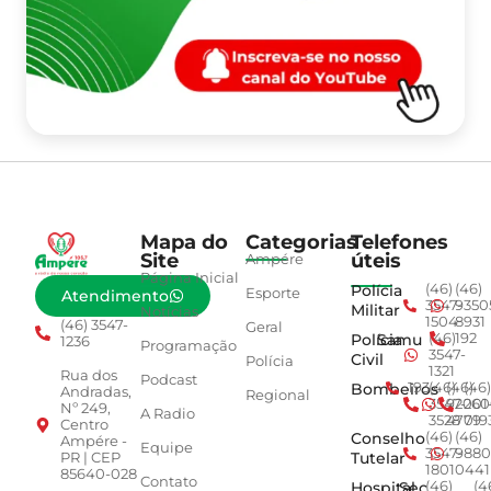
Mapa do
Categorias
Telefones
Site
úteis
Ampére
Página Inicial
Polícia
(46)
(46)
Esporte
Atendimento
3547-
9350
Militar
Notícias
1504
8931
(46) 3547-
Geral
Polícia
Samu
(46)
192
1236
Programação
3547-
Civil
Polícia
1321
Rua dos
Podcast
Bombeiros
193
(46)
(46)
(46)
Andradas,
Regional
3547-
92001
260
Nº 249,
A Radio
3528
4779
019
Centro
Conselho
(46)
(46)
Ampére -
Equipe
3547-
9880
Tutelar
PR | CEP
1801
0441
85640-028
Contato
Hospital
Sec.
(46)
(4