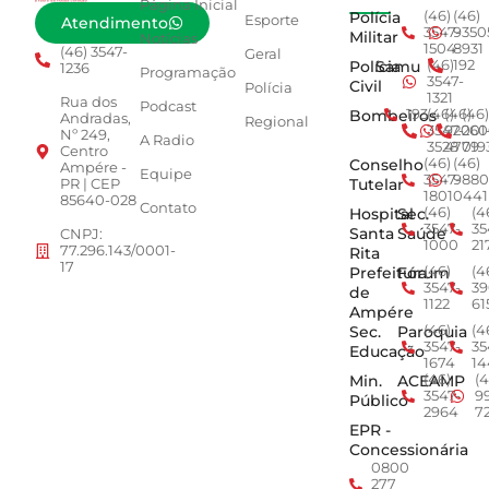
Página Inicial
Polícia
(46)
(46)
Esporte
Atendimento
3547-
9350
Militar
Notícias
1504
8931
(46) 3547-
Geral
Polícia
Samu
(46)
192
1236
Programação
3547-
Civil
Polícia
1321
Rua dos
Podcast
Bombeiros
193
(46)
(46)
(46)
Andradas,
Regional
3547-
92001
260
Nº 249,
A Radio
3528
4779
019
Centro
Conselho
(46)
(46)
Ampére -
Equipe
3547-
9880
Tutelar
PR | CEP
1801
0441
85640-028
Contato
Hospital
Sec.
(46)
(4
3547-
35
Santa
Saúde
CNPJ:
1000
21
77.296.143/0001-
Rita
17
Prefeitura
Fórum
(46)
(4
3547-
39
de
1122
61
Ampére
Sec.
Paroquia
(46)
(4
3547-
35
Educação
1674
14
Min.
ACEAMP
(46)
(4
3547-
9
Público
2964
7
EPR -
Concessionária
0800
277