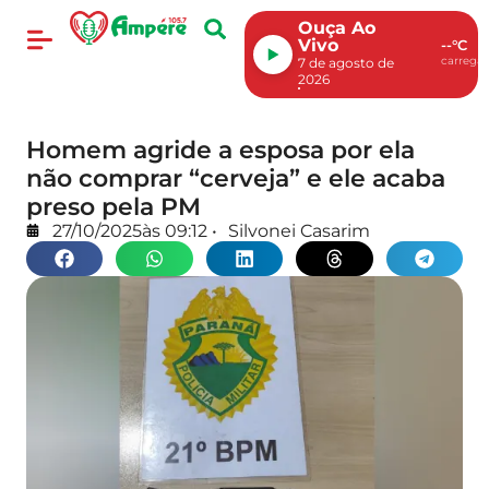
Ouça Ao
Vivo
--°C
carregan
7 de agosto de
2026
Homem agride a esposa por ela
não comprar “cerveja” e ele acaba
preso pela PM
27/10/2025
às
09:12
•
Silvonei Casarim